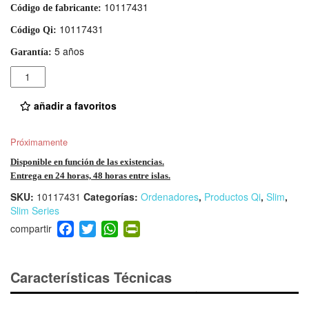
10117431
Código de fabricante:
10117431
Código Qi:
5 años
Garantía:
Cantidad
añadir a favoritos
Próximamente
Disponible en función de las existencias.
Entrega en 24 horas, 48 horas entre islas.
SKU:
10117431
Categorías:
Ordenadores
,
Productos Qi
,
Slim
,
Slim Series
F
T
W
Pr
a
wi
h
in
c
tt
at
tF
e
er
s
ri
Características Técnicas
b
A
e