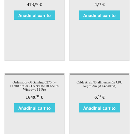
473,
€
4,
€
90
90
Añadir al carrito
Añadir al carrito
Ordenador Qi Gaming 0275 i7-
Cable AISENS alimentación CPU
14700 32GB 2TB NVMe RTX5060
Negro 3m (A132-0168)
Windows 11 Pro
1649,
€
6,
€
90
90
Añadir al carrito
Añadir al carrito