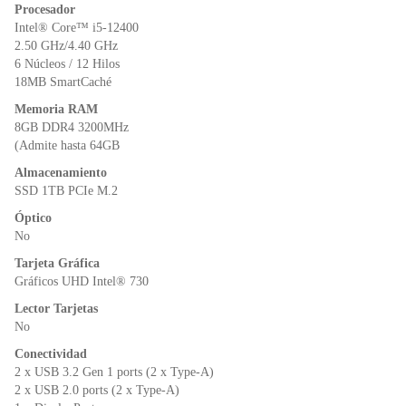
o
p
n
Procesador
o
p
dl
Intel® Core™ i5-12400
k
y
2.50 GHz/4.40 GHz
6 Núcleos / 12 Hilos
18MB SmartCaché
Memoria RAM
8GB DDR4 3200MHz
(Admite hasta 64GB
Almacenamiento
SSD 1TB PCIe M.2
Óptico
No
Tarjeta Gráfica
Gráficos UHD Intel® 730
Lector Tarjetas
No
Conectividad
2 x USB 3.2 Gen 1 ports (2 x Type-A)
2 x USB 2.0 ports (2 x Type-A)