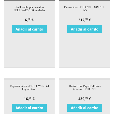
Toallitas limpia pantallas
Destructora FELLOWES 10M 19L
FELLOWES 100 unidades
P-5
6,
€
217,
€
90
90
Añadir al carrito
Añadir al carrito
Reposamuñecas FELLOWES Gel
Destructora Papel Fellowes
Crystal Azul
Automax 150C 32L
16,
€
430,
€
90
90
Añadir al carrito
Añadir al carrito