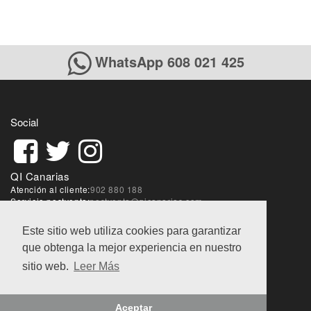
WhatsApp 608 021 425
Social
QI Canarias
Atención al cliente:
902 880 188
Servicio postventa:
postventa@qicanarias.com
Sobre la web:
webmaster@qicanarias.com
Este sitio web utiliza cookies para garantizar
que obtenga la mejor experiencia en nuestro
Condiciones de ventas
|
Aviso Legal
|
Política de
privacidad
sitio web.
Leer Más
@QI World 2018
Aceptar