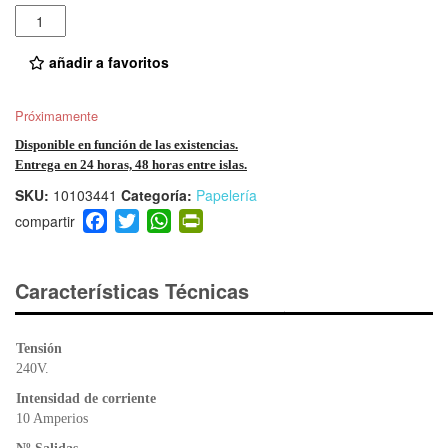
Cantidad
añadir a favoritos
Próximamente
Disponible en función de las existencias.
Entrega en 24 horas, 48 horas entre islas.
SKU:
10103441
Categoría:
Papelería
F
T
W
Pr
a
wi
h
in
c
tt
at
tF
e
er
s
ri
Características Técnicas
b
A
e
o
p
n
Tensión
o
p
dl
240V.
k
y
Intensidad de corriente
10 Amperios