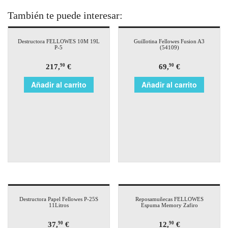
También te puede interesar:
Destructora FELLOWES 10M 19L
Guillotina Fellowes Fusion A3
P-5
(54109)
217,
€
69,
€
90
90
Añadir al carrito
Añadir al carrito
Destructora Papel Fellowes P-25S
Reposamuñecas FELLOWES
11Litros
Espuma Memory Zafiro
37,
€
12,
€
90
90