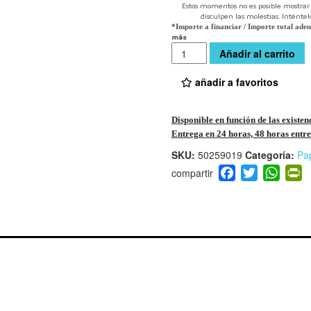
Estos momentos no es posible mostrar l
disculpen las molestias. Inténte
*Importe a financiar
/
Importe total ade
más
Cantidad
Añadir al carrito
añadir a favoritos
Disponible en función de las existen
Entrega en 24 horas, 48 horas entre 
SKU:
50259019
Categoría:
Pa
F
T
W
P
a
wi
h
i
c
tt
at
t
e
er
s
ri
b
A
e
o
p
n
o
p
d
k
y