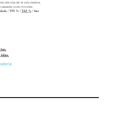
os cálculos de la calculadora,
lo pasados unos minutos.
Ver
udado
/
TIN
%
/
TAE
%
/
cias.
islas.
pelería
r
n
F
l