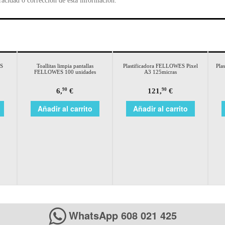
racidad o corrección de esta información.
S
Toallitas limpia pantallas
Plastificadora FELLOWES Pixel
Pla
FELLOWES 100 unidades
A3 125micras
6,
€
121,
€
90
90
Añadir al carrito
Añadir al carrito
WhatsApp 608 021 425