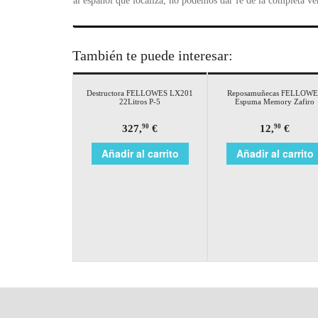
al español que localiza, no podemos dar fe de la completa ve
También te puede interesar:
Destructora FELLOWES LX201
Reposamuñecas FELLOWE
22Litros P-5
Espuma Memory Zafiro
327,
€
12,
€
90
90
Añadir al carrito
Añadir al carrito