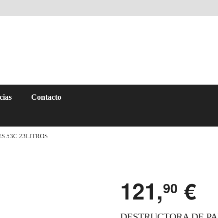
cias
Contacto
S 53C 23LITROS
121,
€
90
DESTRUCTORA DE PA