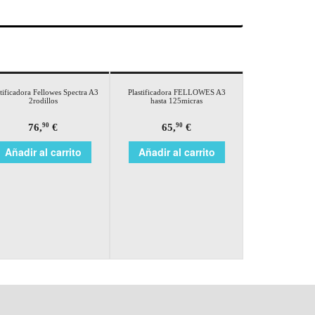
stificadora Fellowes Spectra A3
Plastificadora FELLOWES A3
2rodillos
hasta 125micras
76,
€
65,
€
90
90
Añadir al carrito
Añadir al carrito