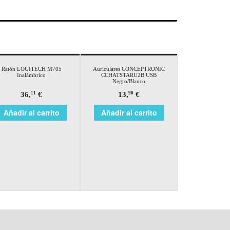
Ratón LOGITECH M705
Auriculares CONCEPTRONIC
Inalámbrico
CCHATSTARU2B USB
Negro/Blanco
36,
€
13,
€
11
90
Añadir al carrito
Añadir al carrito