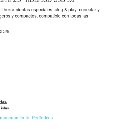
s ni herramientas especiales, plug & play: conectar y
 ligeros y compactos, compatible con todas las
DD25
cias.
islas.
lmacenamiento
,
Perifericos
r
n
F