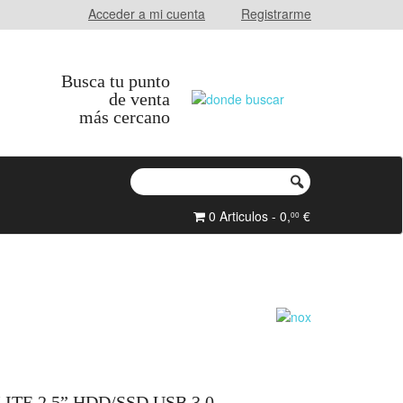
Acceder a mi cuenta
Registrarme
Busca tu punto
de venta
más cercano
0 Articulos - 0,
€
00
TE 2.5” HDD/SSD USB 3.0