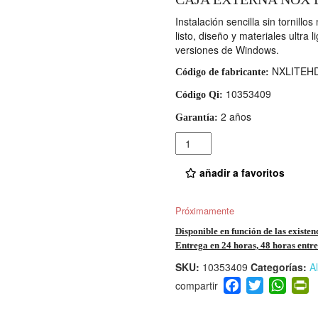
Instalación sencilla sin tornillo
listo, diseño y materiales ultra
versiones de Windows.
NXLITEH
Código de fabricante:
10353409
Código Qi:
2 años
Garantía:
Cantidad
añadir a favoritos
Próximamente
Disponible en función de las existen
Entrega en 24 horas, 48 horas entre 
SKU:
10353409
Categorías:
A
F
T
W
P
a
wi
h
i
c
tt
at
t