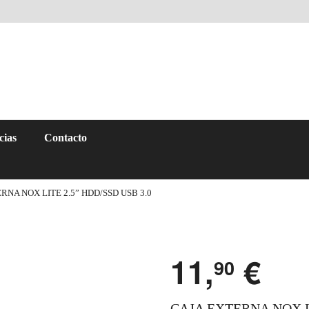
cias
Contacto
RNA NOX LITE 2.5” HDD/SSD USB 3.0
11,
€
90
CAJA EXTERNA NOX LI