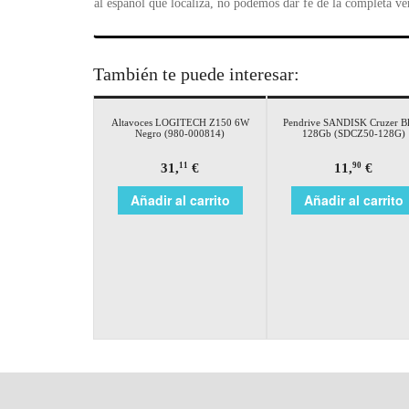
al español que localiza, no podemos dar fe de la completa ve
También te puede interesar:
Altavoces LOGITECH Z150 6W
Pendrive SANDISK Cruzer B
Negro (980-000814)
128Gb (SDCZ50-128G)
31,
€
11,
€
11
90
Añadir al carrito
Añadir al carrito