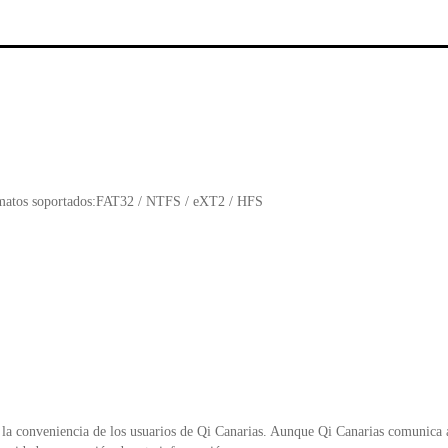
e
er
s
ri
b
A
e
o
p
n
o
p
d
k
y
atos soportados:FAT32 / NTFS / eXT2 / HFS
la conveniencia de los usuarios de Qi Canarias. Aunque Qi Canarias comunica al