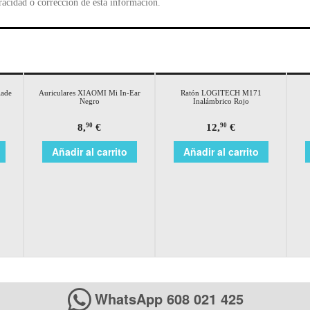
racidad o corrección de esta información.
lade
Auriculares XIAOMI Mi In-Ear
Ratón LOGITECH M171
Negro
Inalámbrico Rojo
8,
€
12,
€
90
90
Añadir al carrito
Añadir al carrito
WhatsApp 608 021 425