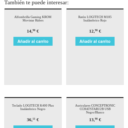
También te puede interesar:
Alfombrilla Gaming KROM
Ratón LOGITECH M185
Movistar Riders
Inalámbrico Rojo
14,
€
12,
€
90
90
Añadir al carrito
Añadir al carrito
Teclado LOGITECH K400 Plus
Auriculares CONCEPTRONIC
Inalámbrico Negro
CCHATSTARU2B USB
Negro/Blanco
36,
€
13,
€
11
90