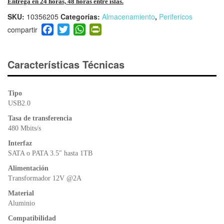
Entrega en 24 horas, 48 horas entre islas.
SKU:
10356205
Categorías:
Almacenamiento
,
Perifericos
F
T
W
Pr
a
wi
h
in
c
tt
at
tF
e
er
s
ri
Características Técnicas
b
A
e
o
p
n
Tipo
o
p
dl
USB2.0
k
y
Tasa de transferencia
480 Mbits/s
Interfaz
SATA o PATA 3.5″ hasta 1TB
Alimentación
Transformador 12V @2A
Material
Aluminio
Compatibilidad