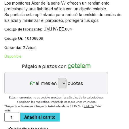
Los monitores Acer de la serie V7 ofrecen un rendimiento
profesional y una fiabilidad sólida con un diseño estable.
Su pantalla esta optimizada para reducir la emisión de ondas de
luz azul y minimizar el parpadeo, protegerá tus ojos
UM.HV7EE.004
Código de fabricante:
10106809
Código Qi:
2 Años
Garantía:
Disponible
Págalo a plazos con
€*
al mes en
cuotas
Estos momentos no es posible mostrar los cálculos de la calculadora,
disculpen las molestias. Inténtelo pasados unos minutos.
Ver
*Importe a financiar
/
Importe total adeudado
/
TIN
%
/
TAE
%
/
más
Cantidad
Añadir al carrito
añadir a favoritos