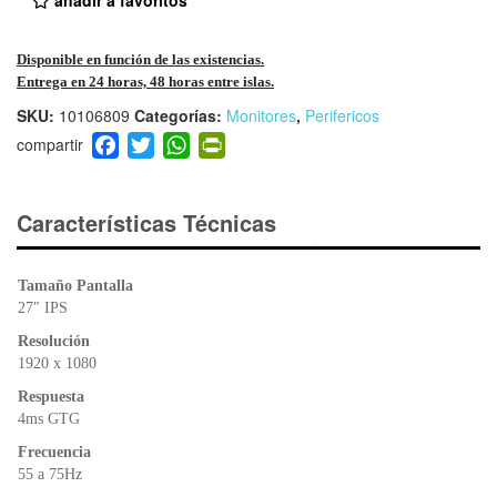
Disponible en función de las existencias.
Entrega en 24 horas, 48 horas entre islas.
SKU:
10106809
Categorías:
Monitores
,
Perifericos
F
T
W
Pr
a
wi
h
in
c
tt
at
tF
e
er
s
ri
Características Técnicas
b
A
e
o
p
n
Tamaño Pantalla
o
p
dl
27″ IPS
k
y
Resolución
1920 x 1080
Respuesta
4ms GTG
Frecuencia
55 a 75Hz