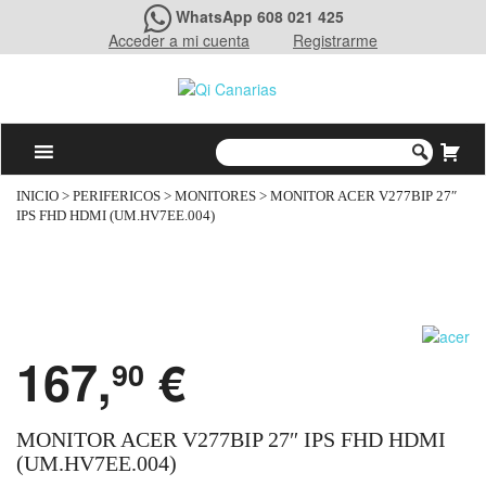
WhatsApp 608 021 425
Acceder a mi cuenta
Registrarme
INICIO
>
PERIFERICOS
>
MONITORES
> MONITOR ACER V277BIP 27″
IPS FHD HDMI (UM.HV7EE.004)
167,
€
90
MONITOR ACER V277BIP 27″ IPS FHD HDMI
(UM.HV7EE.004)