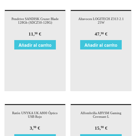
Pendrive SANDISK Cruzer Blade
Altavoces LOGITECH Z313 2.1
128Gb (SDCZ50-128G)
25W
11,
€
47,
€
90
90
Añadir al carrito
Añadir al carrito
Ratón UNYKA UK A800 Óptico
Alfombrilla ABYSM Gaming
USB Rojo
Covenant L
3,
€
15,
€
90
90