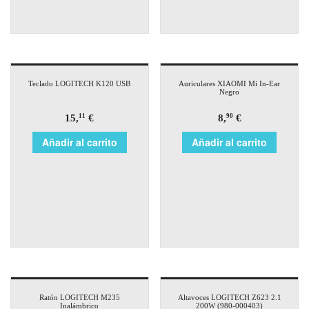
Teclado LOGITECH K120 USB
Auriculares XIAOMI Mi In-Ear
Negro
15,
€
8,
€
11
90
Añadir al carrito
Añadir al carrito
Ratón LOGITECH M235
Altavoces LOGITECH Z623 2.1
Inalámbrico
200W (980-000403)