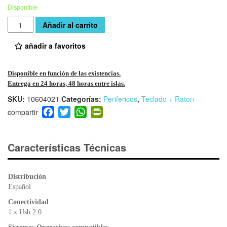
Disponible
Cantidad
Añadir al carrito
añadir a favoritos
Disponible en función de las existencias.
Entrega en 24 horas, 48 horas entre islas.
SKU:
10604021
Categorías:
Perifericos
,
Teclado + Raton
F
T
W
Pr
a
wi
h
in
c
tt
at
tF
e
er
s
ri
Características Técnicas
b
A
e
o
p
n
Distribución
o
p
dl
Español
k
y
Conectividad
1 x Usb 2.0