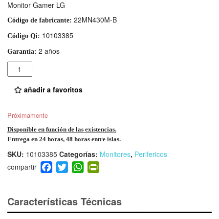
Monitor Gamer LG
22MN430M-B
Código de fabricante:
10103385
Código Qi:
2 años
Garantía:
Cantidad
añadir a favoritos
Próximamente
Disponible en función de las existencias.
Entrega en 24 horas, 48 horas entre islas.
SKU:
10103385
Categorías:
Monitores
,
Perifericos
F
T
W
Pr
a
wi
h
in
c
tt
at
tF
e
er
s
ri
Características Técnicas
b
A
e