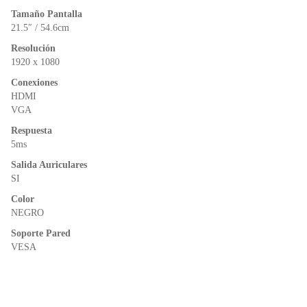
o
p
n
Tamaño Pantalla
o
p
dl
21.5″ / 54.6cm
k
y
Resolución
1920 x 1080
Conexiones
HDMI
VGA
Respuesta
5ms
Salida Auriculares
SI
Color
NEGRO
Soporte Pared
VESA