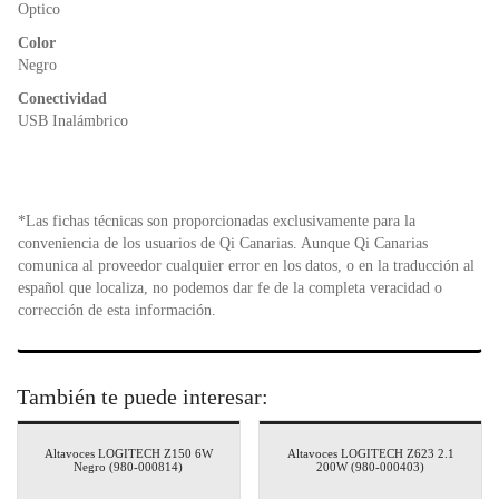
o
p
dl
Optico
k
y
Color
Negro
Conectividad
USB Inalámbrico
*Las fichas técnicas son proporcionadas exclusivamente para la
conveniencia de los usuarios de Qi Canarias. Aunque Qi Canarias
comunica al proveedor cualquier error en los datos, o en la traducción al
español que localiza, no podemos dar fe de la completa veracidad o
corrección de esta información.
También te puede interesar:
Altavoces LOGITECH Z150 6W
Altavoces LOGITECH Z623 2.1
Negro (980-000814)
200W (980-000403)