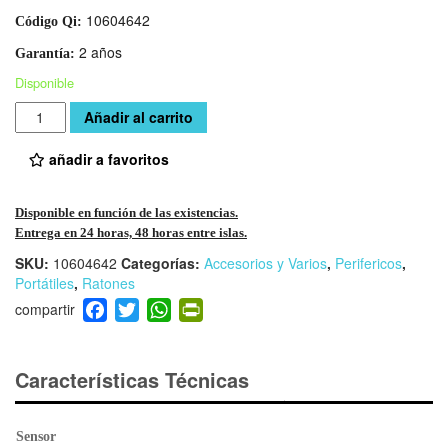
10604642
Código Qi:
2 años
Garantía:
Disponible
Cantidad
Añadir al carrito
añadir a favoritos
Disponible en función de las existencias.
Entrega en 24 horas, 48 horas entre islas.
SKU:
10604642
Categorías:
Accesorios y Varios
,
Perifericos
,
Portátiles
,
Ratones
F
T
W
Pr
a
wi
h
in
c
tt
at
tF
e
er
s
ri
Características Técnicas
b
A
e
o
p
n
Sensor