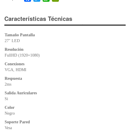
a
wi
h
in
c
tt
at
tF
e
er
s
ri
Características Técnicas
b
A
e
o
p
n
Tamaño Pantalla
o
p
dl
27″ LED
k
y
Resolución
FullHD (1920×1080)
Conexiones
VGA, HDMI
Respuesta
2ms
Salida Auriculares
Si
Color
Negro
Soporte Pared
Vesa