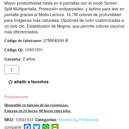
Mayor productividad hasta en 4 pantallas con el modo Screen
Split Multipantalla. Protección antiparpadeo, y óptimo para leer en
pantalla gracias al Modo Lectura. 16.7M colores de profundidad
para imágenes más naturales. Opciones de color customizadas a
un solo clic. Estabilizador de Negros, que permite colores oscuros
más diferenciados.
27MK400H-B
Código de fabricante:
10501531
Código Qi:
2 años
Garantía:
Cantidad
añadir a favoritos
Próximamente
Disponible en función de las existencias.
Entrega en 24 horas, 48 horas entre islas.
SKU:
10501531
Categorías:
Monitores
,
Perifericos
F
T
W
Pr