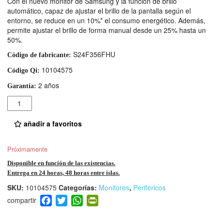
Con el nuevo monitor de Samsung y la función de brillo
automático, capaz de ajustar el brillo de la pantalla según el
entorno, se reduce en un 10%* el consumo energético. Además,
permite ajustar el brillo de forma manual desde un 25% hasta un
50%.
S24F356FHU
Código de fabricante:
10104575
Código Qi:
2 años
Garantía:
Cantidad
añadir a favoritos
Próximamente
Disponible en función de las existencias.
Entrega en 24 horas, 48 horas entre islas.
SKU:
10104575
Categorías:
Monitores
,
Perifericos
F
T
W
Pr
a
wi
h
in