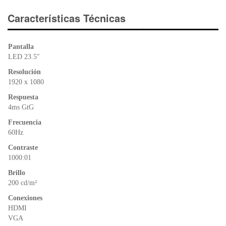
c
tt
at
tF
e
er
s
ri
Características Técnicas
b
A
e
o
p
n
Pantalla
o
p
dl
LED 23.5″
k
y
Resolución
1920 x 1080
Respuesta
4ms GtG
Frecuencia
60Hz
Contraste
1000:01
Brillo
200 cd/m²
Conexiones
HDMI
VGA