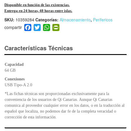
Disponible en función de las existencias.
Entrega en 24 horas, 48 horas entre islas.
SKU:
10359284
Categorías:
Almacenamiento
,
Perifericos
F
T
W
Pr
a
wi
h
in
c
tt
at
tF
e
er
s
ri
Características Técnicas
b
A
e
o
p
n
Capacidad
o
p
dl
64 GB
k
y
Conexiones
USB Tipo-A 2.0
*Las fichas técnicas son proporcionadas exclusivamente para la
conveniencia de los usuarios de Qi Canarias. Aunque Qi Canarias
comunica al proveedor cualquier error en los datos, o en la traducción al
español que localiza, no podemos dar fe de la completa veracidad o
corrección de esta información.