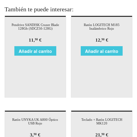
También te puede interesar:
Pendrive SANDISK Cruzer Blade
Ratón LOGITECH M185
128Gb (SDCZ50-128G)
Inalámbrico Rojo
11,
€
12,
€
90
90
Añadir al carrito
Añadir al carrito
Ratón UNYKA UK A800 Óptico
Teclado + Ratón LOGITECH
USB Rojo
MK120
3,
€
21,
€
90
90