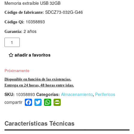
Memoria extraíble USB 32GB
SDCZ73-032G-G46
Código de fabricante:
10358893
Código Qi:
2 años
Garantía:
Cantidad
añadir a favoritos
Próximamente
Disponible en función de las existencias.
Entrega en 24 horas, 48 horas entre islas.
SKU:
10358893
Categorías:
Almacenamiento
,
Perifericos
F
T
W
Pr
a
wi
h
in
c
tt
at
tF
e
er
s
ri
Características Técnicas
b
A
e