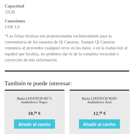
o
p
n
Capacidad
o
p
dl
32GB
k
y
Conexiones
USB 3.0
*Las fichas técnicas son proporcionadas exclusivamente para la
conveniencia de los usuarios de Qi Canarias. Aunque Qi Canarias
comunica al proveedor cualquier error en los datos, o en la traducción al
español que localiza, no podemos dar fe de la completa veracidad o
corrección de esta información.
También te puede interesar:
Ratón LOGITECH M171
Ratón LOGITECH M185
Inalámbrico Negro
Inalámbrico Azul
10,
€
12,
€
90
90
Añadir al carrito
Añadir al carrito