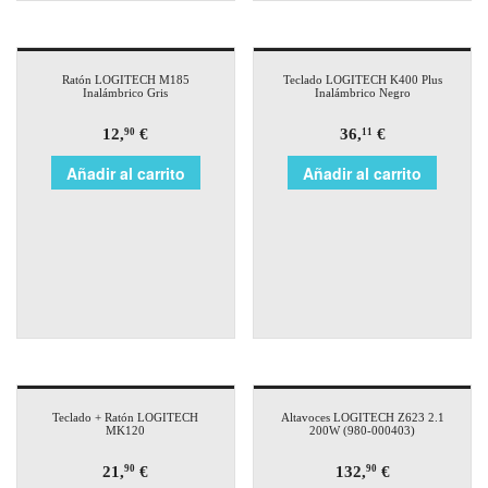
Ratón LOGITECH M185
Teclado LOGITECH K400 Plus
Inalámbrico Gris
Inalámbrico Negro
12,
€
36,
€
90
11
Añadir al carrito
Añadir al carrito
Teclado + Ratón LOGITECH
Altavoces LOGITECH Z623 2.1
MK120
200W (980-000403)
21,
€
132,
€
90
90