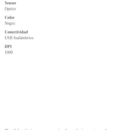
o
p
n
Sensor
o
p
dl
Optico
k
y
Color
Negro
Conectividad
USB Inalámbrico
DPI
1000