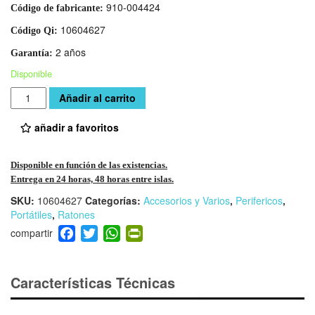
910-004424
Código de fabricante:
10604627
Código Qi:
2 años
Garantía:
Disponible
Cantidad
Añadir al carrito
añadir a favoritos
Disponible en función de las existencias.
Entrega en 24 horas, 48 horas entre islas.
SKU:
10604627
Categorías:
Accesorios y Varios
,
Perifericos
,
Portátiles
,
Ratones
F
T
W
Pr
a
wi
h
in
c
tt
at
tF
e
er
s
ri
Características Técnicas
b
A
e