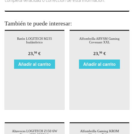
completa veracidad o corrección de esta información.
También te puede interesar:
Ratón LOGITECH M235
Alfombrilla ABYSM Gaming
Inalámbrico
Covenant XXL
23,
€
23,
€
90
90
Añadir al carrito
Añadir al carrito
Altavoces LOGITECH Z150 6W
Alfombrilla Gaming KROM