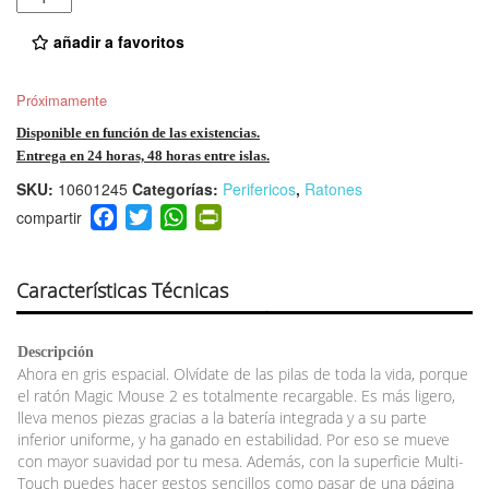
añadir a favoritos
Próximamente
Disponible en función de las existencias.
Entrega en 24 horas, 48 horas entre islas.
SKU:
10601245
Categorías:
Perifericos
,
Ratones
F
T
W
Pr
a
wi
h
in
c
tt
at
tF
e
er
s
ri
Características Técnicas
b
A
e
o
p
n
Descripción
o
p
dl
Ahora en gris espacial. Olvídate de las pilas de toda la vida, porque
k
y
el ratón Magic Mouse 2 es totalmente recargable. Es más ligero,
lleva menos piezas gracias a la batería integrada y a su parte
inferior uniforme, y ha ganado en estabilidad. Por eso se mueve
con mayor suavidad por tu mesa. Además, con la superficie Multi-
Touch puedes hacer gestos sencillos como pasar de una página