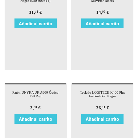
Negro (980-000814)
Movistar Riders
31,
€
14,
€
11
90
Añadir al carrito
Añadir al carrito
Ratón UNYKA UK A800 Óptico
Teclado LOGITECH K400 Plus
USB Rojo
Inalámbrico Negro
3,
€
36,
€
90
11
Añadir al carrito
Añadir al carrito