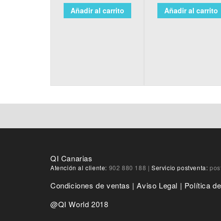
Añadir al carrito
Añadir al carrito
QI Canarias
Atención al cliente:
902 880 188
|
Servicio postventa:
pos
Condiciones de ventas
|
Aviso Legal
|
Política d
@QI World 2018