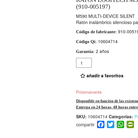
(910-005197)
M590 MULTI-DEVICE SILENT
Ratón inalámbrico silencioso p
910-0051
Código de fabricante:
10604714
Código Qi:
2 años
Garantía:
Cantidad
añadir a favoritos
Próximamente
Disponible en función de las existen
Entrega en 24 horas, 48 horas entre 
SKU:
10604714
Categorías:
Pe
F
T
W
P
a
wi
h
i