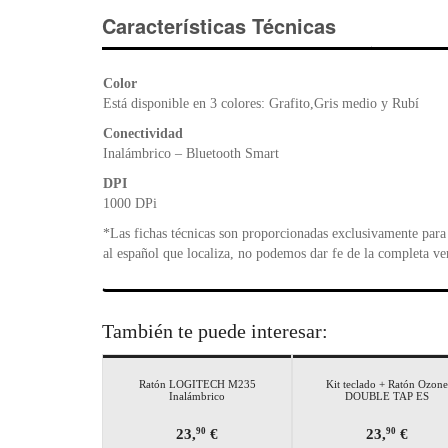
Características Técnicas
Color
Está disponible en 3 colores: Grafito,Gris medio y Rubí
Conectividad
Inalámbrico – Bluetooth Smart
DPI
1000 DPi
*Las fichas técnicas son proporcionadas exclusivamente para 
al español que localiza, no podemos dar fe de la completa ve
También te puede interesar:
Ratón LOGITECH M235
Kit teclado + Ratón Ozone
Inalámbrico
DOUBLE TAP ES
23,
€
23,
€
90
90