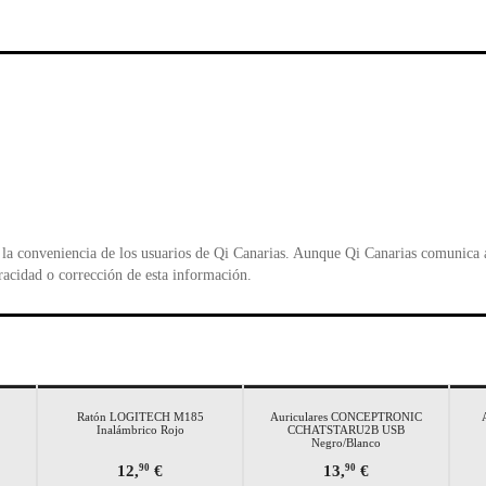
c
tt
at
t
e
er
s
ri
b
A
e
o
p
n
o
p
d
k
y
la conveniencia de los usuarios de Qi Canarias. Aunque Qi Canarias comunica al
racidad o corrección de esta información.
Ratón LOGITECH M185
Auriculares CONCEPTRONIC
Inalámbrico Rojo
CCHATSTARU2B USB
Negro/Blanco
12,
€
13,
€
90
90