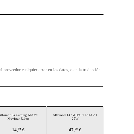
F
l
 proveedor cualquier error en los datos, o en la traducción
Alfombrilla Gaming KROM
Altavoces LOGITECH Z313 2.1
Movistar Riders
25W
14,
€
47,
€
90
90