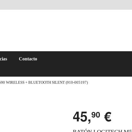
cias
Contacto
0 WIRELESS + BLUETOOTH SILENT (910-005197)
45,
€
90
RATÓN LOGITECH M5