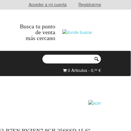
Acceder a mi cuenta
Registrarme
Busca tu punto
de venta
más cercano
0 Articulos - 0,
€
00
42-R7EN RYZEN7 8GB 256SSD 15.6″