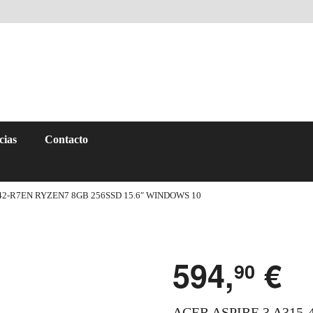
cias
Contacto
-42-R7EN RYZEN7 8GB 256SSD 15.6″ WINDOWS 10
594,
€
90
ACER ASPIRE 3 A315-