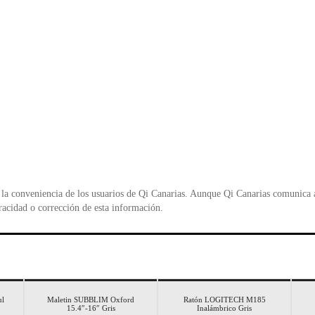
la conveniencia de los usuarios de Qi Canarias. Aunque Qi Canarias comunica al
racidad o corrección de esta información.
ul
Maletin SUBBLIM Oxford
Ratón LOGITECH M185
15.4″-16″ Gris
Inalámbrico Gris