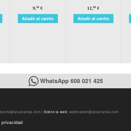
9,
€
12,
€
90
90
Añadir al carrito
Añadir al carrito
WhatsApp 608 021 425
tventa@qicanarias.com
|
Sobre la web:
webmaster@qicanarias.com
e privacidad