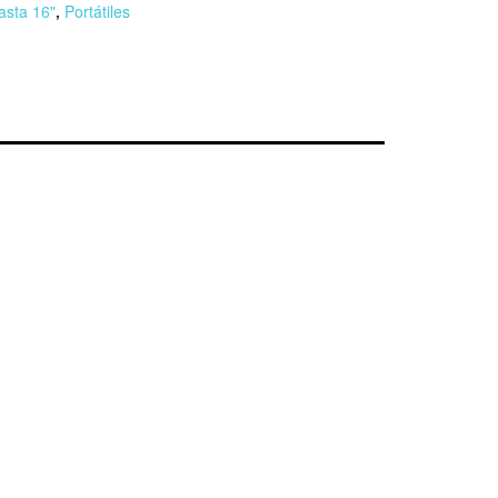
asta 16"
,
Portátiles
r
n
F
l