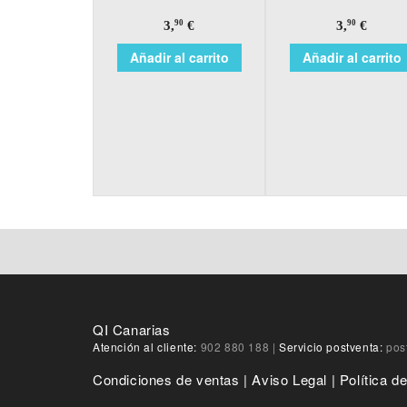
3,
€
3,
€
90
90
Añadir al carrito
Añadir al carrito
QI Canarias
Atención al cliente:
902 880 188
|
Servicio postventa:
pos
Condiciones de ventas
|
Aviso Legal
|
Política d