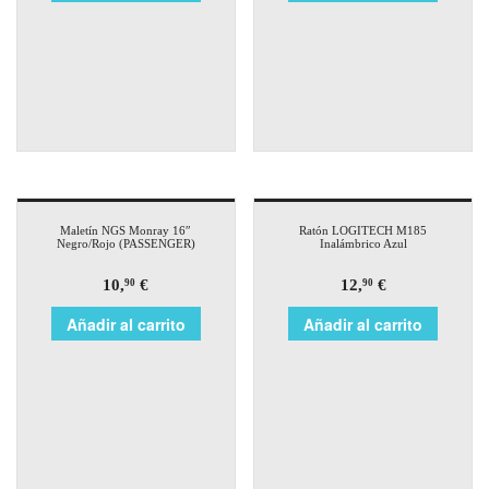
Maletín NGS Monray 16″
Ratón LOGITECH M185
Negro/Rojo (PASSENGER)
Inalámbrico Azul
10,
€
12,
€
90
90
Añadir al carrito
Añadir al carrito