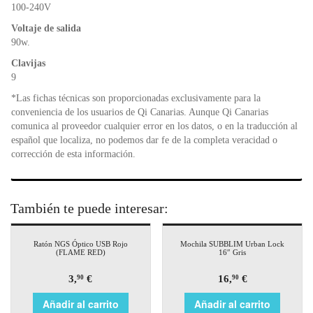
o
p
dl
100-240V
k
y
Voltaje de salida
90w.
Clavijas
9
*Las fichas técnicas son proporcionadas exclusivamente para la
conveniencia de los usuarios de Qi Canarias. Aunque Qi Canarias
comunica al proveedor cualquier error en los datos, o en la traducción al
español que localiza, no podemos dar fe de la completa veracidad o
corrección de esta información.
También te puede interesar:
Ratón NGS Óptico USB Rojo
Mochila SUBBLIM Urban Lock
(FLAME RED)
16″ Gris
3,
€
16,
€
90
90
Añadir al carrito
Añadir al carrito