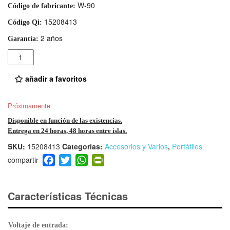
W-90
Código de fabricante:
15208413
Código Qi:
2 años
Garantía:
Cantidad
añadir a favoritos
Próximamente
Disponible en función de las existencias.
Entrega en 24 horas, 48 horas entre islas.
SKU:
15208413
Categorías:
Accesorios y Varios
,
Portátiles
F
T
W
Pr
a
wi
h
in
c
tt
at
tF
e
er
s
ri
Características Técnicas
b
A
e
o
p
n
Voltaje de entrada: