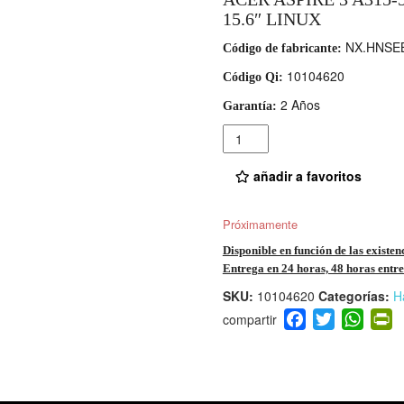
15.6″ LINUX
NX.HNSEB
Código de fabricante:
10104620
Código Qi:
2 Años
Garantía:
Cantidad
añadir a favoritos
Próximamente
Disponible en función de las existen
Entrega en 24 horas, 48 horas entre 
SKU:
10104620
Categorías:
H
F
T
W
P
a
wi
h
i
c
tt
at
t
e
er
s
ri
b
A
e