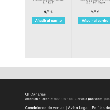
11″-12.5″
13.3″-14″ Negro
9,
€
9,
€
90
90
Añadir al carrito
Añadir al carrito
QI Canarias
Atención al cliente:
902 880 188
|
Servicio postventa:
pos
Condiciones de ventas
|
Aviso Legal
|
Política d