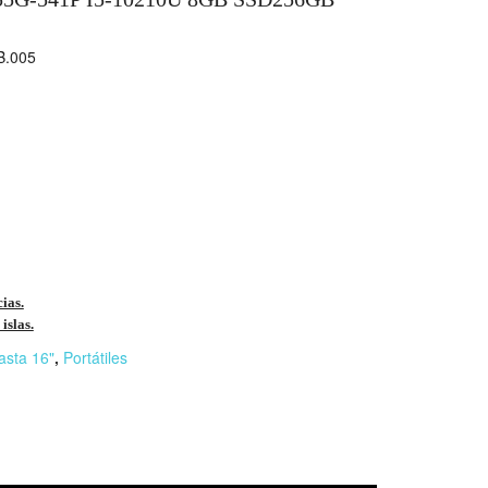
.005
cias.
islas.
asta 16"
,
Portátiles
r
n
F