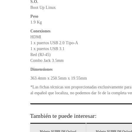
S.O.
Boot Up Linux
Peso
1.9 Kg
Conexiones
HDMI
1 x puertos USB 2.0 Tipo-A
1 x puertos USB 3.1
Red (RJ-45)
Combo Jack 3.5mm
Dimensiones
363.4mm x 250.5mm x 19.55mm
*Las fichas técnicas son proporcionadas exclusivamente para 
al español que localiza, no podemos dar fe de la completa ve
También te puede interesar:
Maletin SUBBLIM Oxford
Maletin SUBBLIM Oxfor