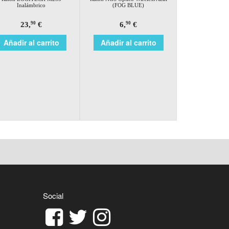
Inalámbrico
(FOG BLUE)
23,
€
6,
€
90
90
Añadir al carrito
Añadir al carrito
Social