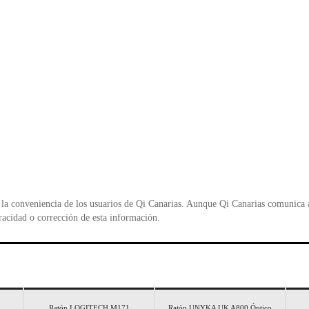
la conveniencia de los usuarios de Qi Canarias. Aunque Qi Canarias comunica al
racidad o corrección de esta información.
d
Ratón LOGITECH M171
Ratón UNYKA UK A800 Óptico