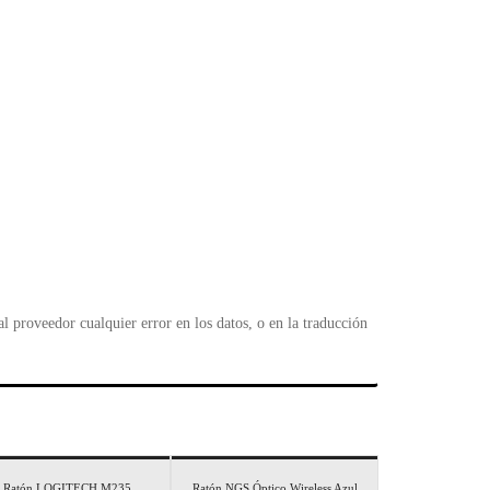
 proveedor cualquier error en los datos, o en la traducción
Ratón LOGITECH M235
Ratón NGS Óptico Wireless Azul