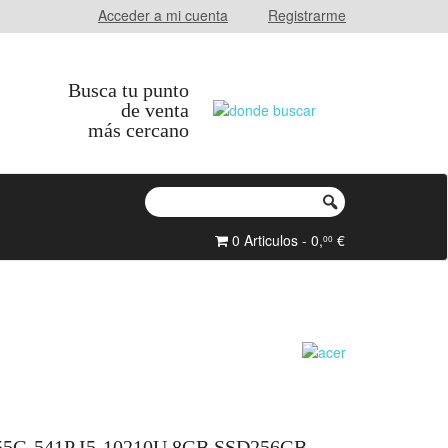
Acceder a mi cuenta
Registrarme
Busca tu punto
de venta
más cercano
0 Articulos - 0,
€
00
55G-541P I5-10210U 8GB SSD256GB