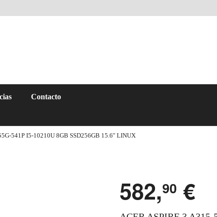
cias
Contacto
55G-541P I5-10210U 8GB SSD256GB 15.6″ LINUX
582,
€
90
ACER ASPIRE 3 A315-