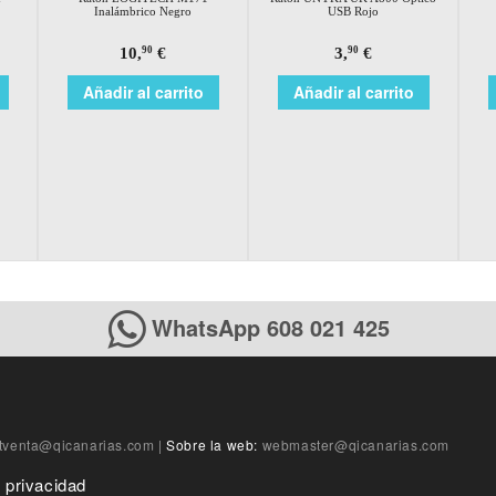
Inalámbrico Negro
USB Rojo
10,
€
3,
€
90
90
Añadir al carrito
Añadir al carrito
WhatsApp 608 021 425
tventa@qicanarias.com
|
Sobre la web:
webmaster@qicanarias.com
e privacidad