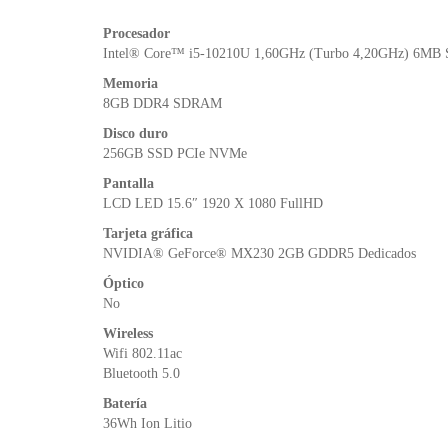
Procesador
Intel® Core™ i5-10210U 1,60GHz (Turbo 4,20GHz) 6MB 
Memoria
8GB DDR4 SDRAM
Disco duro
256GB SSD PCIe NVMe
Pantalla
LCD LED 15.6″ 1920 X 1080 FullHD
Tarjeta gráfica
NVIDIA® GeForce® MX230 2GB GDDR5 Dedicados
Óptico
No
Wireless
Wifi 802.11ac
Bluetooth 5.0
Batería
36Wh Ion Litio