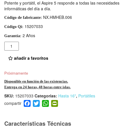
Potente y portátil, el Aspire 5 responde a todas las necesidades
informáticas del día a día.
NX.HMHEB.006
Código de fabricante:
15207033
Código Qi:
2 Años
Garantía:
Cantidad
añadir a favoritos
Próximamente
Disponible en función de las existencias.
Entrega en 24 horas, 48 horas entre islas.
SKU:
15207033
Categorías:
Hasta 16"
,
Portátiles
F
T
W
Pr
a
wi
h
in
c
tt
at
tF
e
er
s
ri
Características Técnicas