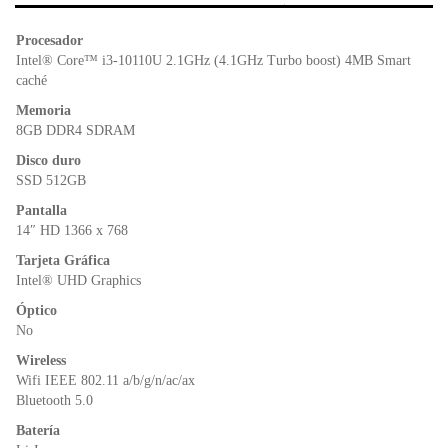
b
A
e
o
p
n
Procesador
o
p
dl
Intel® Core™ i3-10110U 2.1GHz (4.1GHz Turbo boost) 4MB Smart
k
y
caché
Memoria
8GB DDR4 SDRAM
Disco duro
SSD 512GB
Pantalla
14″ HD 1366 x 768
Tarjeta Gráfica
Intel® UHD Graphics
Óptico
No
Wireless
Wifi IEEE 802.11 a/b/g/n/ac/ax
Bluetooth 5.0
Batería