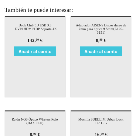
También te puede interesar:
Dock Club 3D USB 3.0
Adaptador AISENS Discos duros de
1DVI/1HDMI/1DP Soporta 4K
7mm para óptica 9.5mm(A129-
0151)
142,
€
8,
€
90
90
Añadir al carrito
Añadir al carrito
Ratón NGS Óptico Wireless Rojo
Mochila SUBBLIM Urban Lock
(HAZ RED)
16″ Gris
8,
€
16,
€
90
90