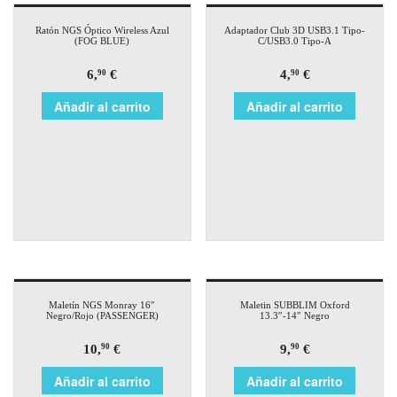
Ratón NGS Óptico Wireless Azul
Adaptador Club 3D USB3.1 Tipo-
(FOG BLUE)
C/USB3.0 Tipo-A
6,
€
4,
€
90
90
Añadir al carrito
Añadir al carrito
Maletín NGS Monray 16″
Maletin SUBBLIM Oxford
Negro/Rojo (PASSENGER)
13.3″-14″ Negro
10,
€
9,
€
90
90
Añadir al carrito
Añadir al carrito