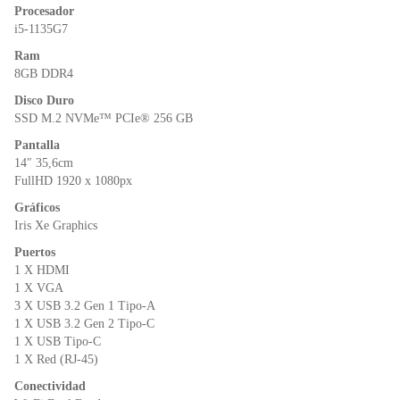
o
p
n
Procesador
o
p
dl
i5-1135G7
k
y
Ram
8GB DDR4
Disco Duro
SSD M.2 NVMe™ PCIe® 256 GB
Pantalla
14″ 35,6cm
FullHD 1920 x 1080px
Gráficos
Iris Xe Graphics
Puertos
1 X HDMI
1 X VGA
3 X USB 3.2 Gen 1 Tipo-A
1 X USB 3.2 Gen 2 Tipo-C
1 X USB Tipo-C
1 X Red (RJ-45)
Conectividad