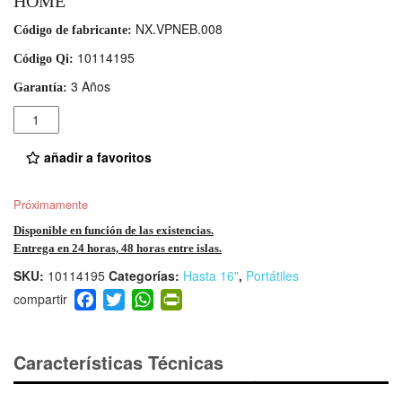
HOME
NX.VPNEB.008
Código de fabricante:
10114195
Código Qi:
3 Años
Garantía:
Cantidad
añadir a favoritos
Próximamente
Disponible en función de las existencias.
Entrega en 24 horas, 48 horas entre islas.
SKU:
10114195
Categorías:
Hasta 16"
,
Portátiles
F
T
W
Pr
a
wi
h
in
c
tt
at
tF
e
er
s
ri
Características Técnicas
b
A
e