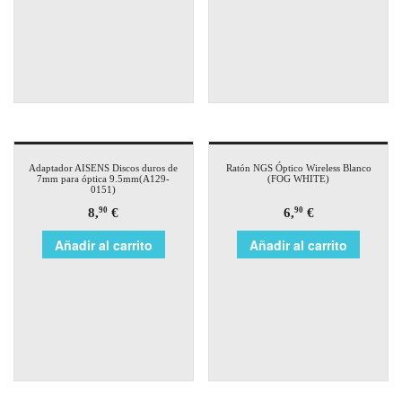
Adaptador AISENS Discos duros de
Ratón NGS Óptico Wireless Blanco
7mm para óptica 9.5mm(A129-
(FOG WHITE)
0151)
8,
€
6,
€
90
90
Añadir al carrito
Añadir al carrito