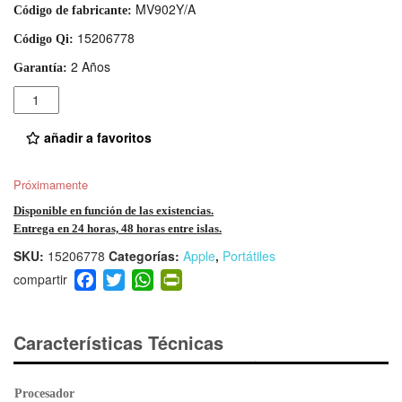
MV902Y/A
Código de fabricante:
15206778
Código Qi:
2 Años
Garantía:
Cantidad
añadir a favoritos
Próximamente
Disponible en función de las existencias.
Entrega en 24 horas, 48 horas entre islas.
SKU:
15206778
Categorías:
Apple
,
Portátiles
F
T
W
Pr
a
wi
h
in
c
tt
at
tF
e
er
s
ri
Características Técnicas
b
A
e
o
p
n
Procesador