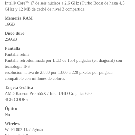
o
p
dl
Intel® Core™ i7 de seis núcleos a 2,6 GHz (Turbo Boost de hasta 4,5
k
y
GHz) y 12 MB de caché de nivel 3 compartida
Memoria RAM
16GB
Disco duro
256GB
Pantalla
Pantalla retina
Pantalla retroiluminada por LED de 15,4 pulgadas (en diagonal) con
tecnología IPS
resolución nativa de 2.880 por 1.800 a 220 píxeles por pulgada
compatible con millones de colores
Tarjeta Gráfica
AMD Radeon Pro 555X / Intel UHD Graphics 630
4GB GDDR5
Óptico
No
Wireless
Wi‑Fi 802.11a/b/g/n/ac