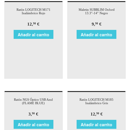
Ratón LOGITECH M171
Maletin SUBBLIM Oxford
Inalámbrico Rojo
13.3″-14″ Negro
12,
€
9,
€
90
90
Añadir al carrito
Añadir al carrito
Ratón NGS Óptico USB Azul
Ratón LOGITECH M185
(FLAME BLUE)
Inalámbrico Gris
3,
€
12,
€
90
90
Añadir al carrito
Añadir al carrito