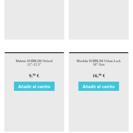
Maletin SUBBLIM Oxford
Mochila SUBBLIM Urban Lock
11″-12.5″
16″ Gris
9,
€
16,
€
90
90
Añadir al carrito
Añadir al carrito