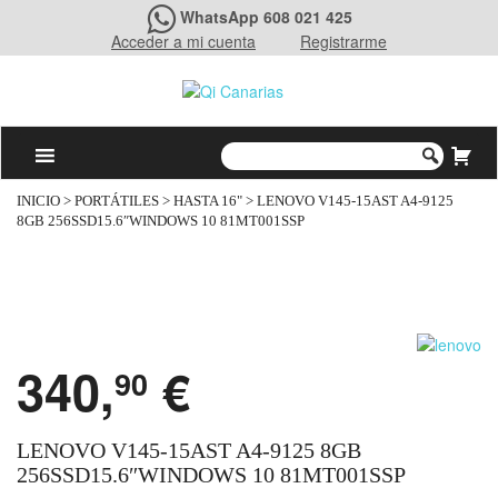
WhatsApp 608 021 425
Acceder a mi cuenta
Registrarme
INICIO
>
PORTÁTILES
>
HASTA 16"
> LENOVO V145-15AST A4-9125
8GB 256SSD15.6″WINDOWS 10 81MT001SSP
340,
€
90
LENOVO V145-15AST A4-9125 8GB
256SSD15.6″WINDOWS 10 81MT001SSP