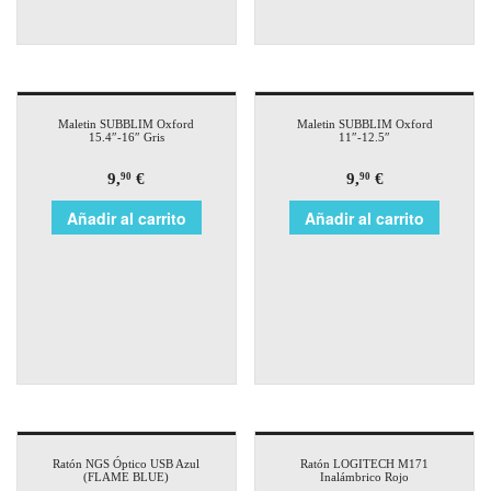
Maletin SUBBLIM Oxford
Maletin SUBBLIM Oxford
15.4″-16″ Gris
11″-12.5″
9,
€
9,
€
90
90
Añadir al carrito
Añadir al carrito
Ratón NGS Óptico USB Azul
Ratón LOGITECH M171
(FLAME BLUE)
Inalámbrico Rojo