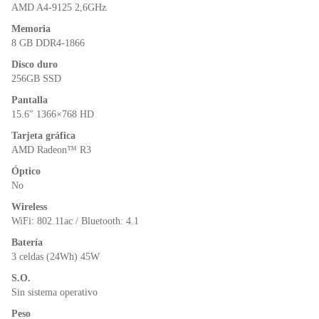
o
p
dl
AMD A4-9125 2,6GHz
k
y
Memoria
8 GB DDR4-1866
Disco duro
256GB SSD
Pantalla
15.6″ 1366×768 HD
Tarjeta gráfica
AMD Radeon™ R3
Óptico
No
Wireless
WiFi: 802.11ac / Bluetooth: 4.1
Batería
3 celdas (24Wh) 45W
S.O.
Sin sistema operativo
Peso