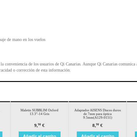
o
p
d
k
y
aje de mano en los vuelos
la conveniencia de los usuarios de Qi Canarias. Aunque Qi Canarias comunica al
racidad o corrección de esta información.
d
Maletin SUBBLIM Oxford
Adaptador AISENS Discos duros
13.3″-14 Gris
de 7mm para óptica
9.5mm(A129-0151)
9,
€
8,
€
90
90
Añadir al carrito
Añadir al carrito