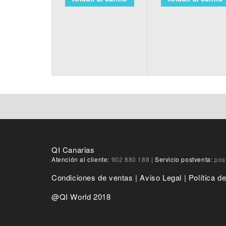
QI Canarias
Atención al cliente:
902 880 188
|
Servicio postventa:
pos
Condiciones de ventas
|
Aviso Legal
|
Política d
@QI World 2018