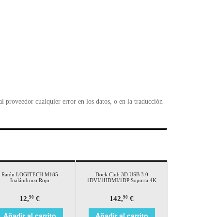
l
 proveedor cualquier error en los datos, o en la traducción
Ratón LOGITECH M185
Dock Club 3D USB 3.0
Inalámbrico Rojo
1DVI/1HDMI/1DP Soporta 4K
12,
€
142,
€
90
90
Añadir al carrito
Añadir al carrito