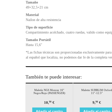
Tamaño
49×32,5×21 cm
Material
Nailon de alta resistencia
Tipo de superficie
Compartimiento acolchado, cuatro ruedas, valido como equip
Tamaño Portátil
Hasta 15,6″
*Las fichas técnicas son proporcionadas exclusivamente para 
al español que localiza, no podemos dar fe de la completa ve
También te puede interesar:
Maletín NGS Monray 16″
Maletin SUBBLIM Oxfor
Negro/Rojo (PASSENGER)
11″-12.5″
10,
€
9,
€
90
90
Añadir al carrito
Añadir al carrito