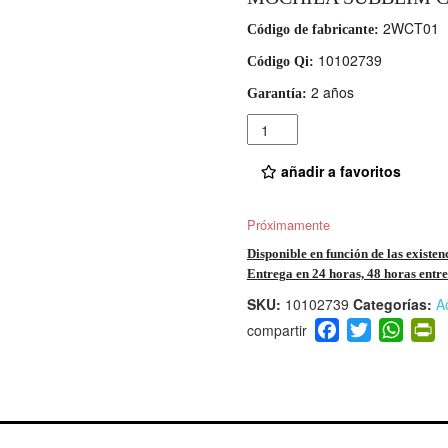
2WCT01
Código de fabricante:
10102739
Código Qi:
2 años
Garantía:
Cantidad
añadir a favoritos
Próximamente
Disponible en función de las existen
Entrega en 24 horas, 48 horas entre 
SKU:
10102739
Categorías:
A
F
T
W
P
a
wi
h
i
c
tt
at
t
e
er
s
ri
b
A
e
o
p
n