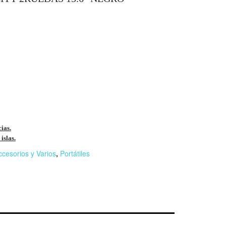
cias.
islas.
ccesorios y Varios
,
Portátiles
r
n
F