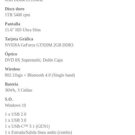
Disco duro
1TB 5400 rpm
Pantalla
15.6″ HD Ultra Slim
Tarjeta Gráfica
NVIDIA GeForce GT920M 2GB DDR3
Óptico
DVD 8X Supermulti, Doble Capa
Wireless
802.11bgn + Bluetooth 4.0 (Single band)
Batería
36Wh, 3 Celdas
S.O.
Windows 10
1 x USB 2.0
1 x USB 3.0
1 x USB-C™ 3.1 (GEN1)
1 x Entrada/Salida línea audio (combo)