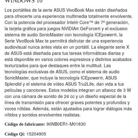
WINDOWS 10
Los portátiles de la serie ASUS VivoBook Max están diseñados
para ofrecerte una experiencia multimedia totalmente envolvente.
Con la potencia del procesador Intel® Core™ de 7ª generación,
la tarjeta gráfica para juegos NVIDIA® GeForce® y el exclusivo
sistema de audio SonicMaster con tecnología ICEpower®, la
Serie VivoBook Max te permitirá disfrutar de una experiencia
audiovisual nunca antes vista en un portátil. La elegante serie X
de ASUS está diseñada para tus tareas informáticas diarias y
está disponible en varios colores expresivos y distintos acabados
texturizados para que destaques entre la multitud. Las
tecnologías exclusivas de ASUS, como el sistema de audio
SonicMaster, que incluye la tecnología ICEpower®, ASUS
Splendid y el sistema de vídeo ASUS Tru2Life, dan vida a tus
películas y canciones. Estos modelos integran un altavoz de 3 W
con una cámara de sonido de 24 cc y un diseño especial de la
línea de transmisión para ofrecer graves potentes y profundos y
voces nítidas. Además, están ajustados para lograr diálogos más
nítidos y sonidos envolventes realistas.
90NB0ER1-M01830
Código de fabricante:
15204905
Código Qi: