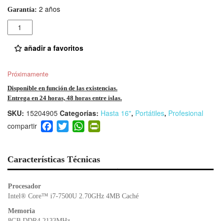
2 años
Garantía:
Cantidad
añadir a favoritos
Próximamente
Disponible en función de las existencias.
Entrega en 24 horas, 48 horas entre islas.
SKU:
15204905
Categorías:
Hasta 16"
,
Portátiles
,
Profesional
F
T
W
Pr
a
wi
h
in
c
tt
at
tF
e
er
s
ri
Características Técnicas
b
A
e
o
p
n
Procesador
o
p
dl
Intel® Core™ i7-7500U 2.70GHz 4MB Caché
k
y
Memoria
8GB DDR4 2133MHz