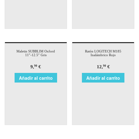
Maletin SUBBLIM Oxford
Ratón LOGITECH M185
11″-12.5″ Gris
Inalámbrico Rojo
9,
€
12,
€
90
90
Añadir al carrito
Añadir al carrito