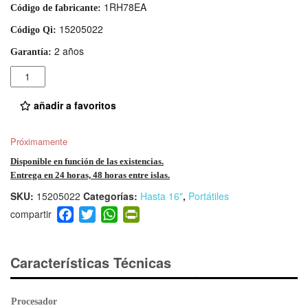
1RH78EA
Código de fabricante:
15205022
Código Qi:
2 años
Garantía:
Cantidad
añadir a favoritos
Próximamente
Disponible en función de las existencias.
Entrega en 24 horas, 48 horas entre islas.
SKU:
15205022
Categorías:
Hasta 16"
,
Portátiles
F
T
W
Pr
a
wi
h
in
c
tt
at
tF
e
er
s
ri
Características Técnicas
b
A
e
o
p
n
Procesador