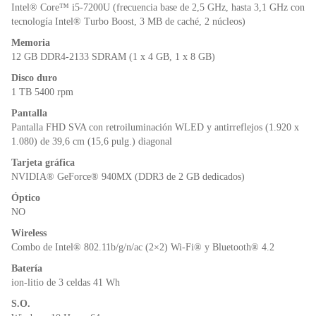
o
p
dl
Intel® Core™ i5-7200U (frecuencia base de 2,5 GHz, hasta 3,1 GHz con
k
y
tecnología Intel® Turbo Boost, 3 MB de caché, 2 núcleos)
Memoria
12 GB DDR4-2133 SDRAM (1 x 4 GB, 1 x 8 GB)
Disco duro
1 TB 5400 rpm
Pantalla
Pantalla FHD SVA con retroiluminación WLED y antirreflejos (1.920 x
1.080) de 39,6 cm (15,6 pulg.) diagonal
Tarjeta gráfica
NVIDIA® GeForce® 940MX (DDR3 de 2 GB dedicados)
Óptico
NO
Wireless
Combo de Intel® 802.11b/g/n/ac (2×2) Wi-Fi® y Bluetooth® 4.2
Batería
ion-litio de 3 celdas 41 Wh
S.O.