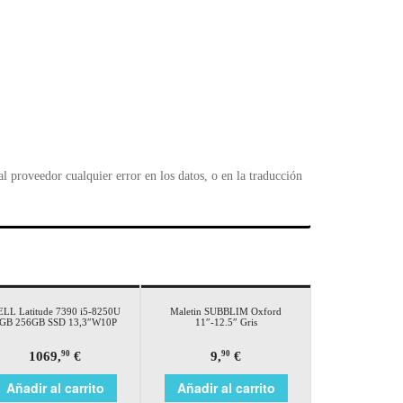
 proveedor cualquier error en los datos, o en la traducción
LL Latitude 7390 i5-8250U
Maletin SUBBLIM Oxford
GB 256GB SSD 13,3″W10P
11″-12.5″ Gris
1069,
€
9,
€
90
90
Añadir al carrito
Añadir al carrito