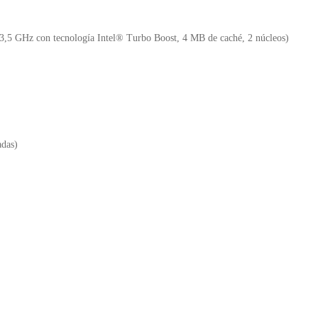
o
p
n
o
p
d
3,5 GHz con tecnología Intel® Turbo Boost, 4 MB de caché, 2 núcleos)
k
y
das)