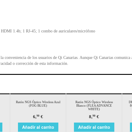
 1 HDMI 1.4b; 1 RJ-45; 1 combo de auriculares/micrófono
la conveniencia de los usuarios de Qi Canarias. Aunque Qi Canarias comunica al
racidad o corrección de esta información.
Ratón NGS Óptico Wireless Azul
Ratón NGS Óptico Wireless
DE
(FOG BLUE)
Blanco (FLEA ADVANCE
8
WHITE)
6,
€
8,
€
90
90
Añadir al carrito
Añadir al carrito