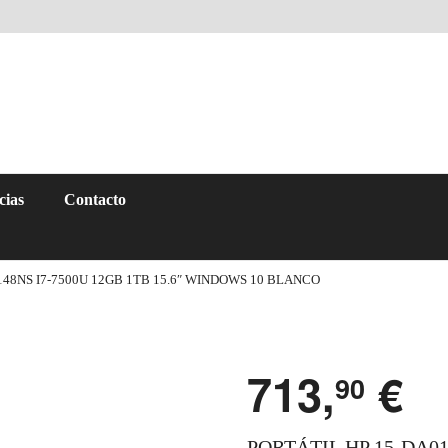
cias
Contacto
148NS I7-7500U 12GB 1TB 15.6″ WINDOWS 10 BLANCO
713,
€
90
PORTÁTIL HP 15-DA014