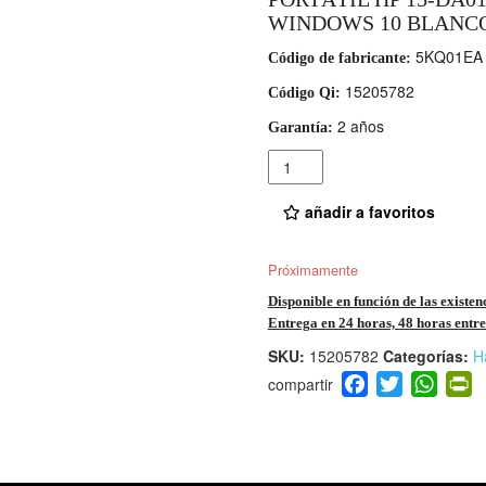
WINDOWS 10 BLANC
5KQ01EA
Código de fabricante:
15205782
Código Qi:
2 años
Garantía:
Cantidad
añadir a favoritos
Próximamente
Disponible en función de las existen
Entrega en 24 horas, 48 horas entre 
SKU:
15205782
Categorías:
H
F
T
W
P
a
wi
h
i
c
tt
at
t
e
er
s
ri
b
A
e