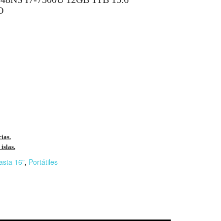
O
cias.
islas.
asta 16"
,
Portátiles
r
n
F