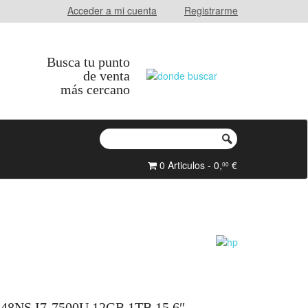
Acceder a mi cuenta
Registrarme
Busca tu punto
de venta
más cercano
0 Articulos - 0,
€
00
8NS I7-7500U 12GB 1TB 15.6″