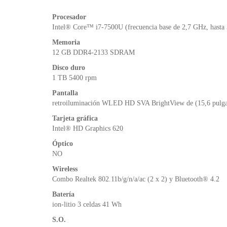
Procesador
Intel® Core™ i7-7500U (frecuencia base de 2,7 GHz, hasta 
Memoria
12 GB DDR4-2133 SDRAM
Disco duro
1 TB 5400 rpm
Pantalla
retroiluminación WLED HD SVA BrightView de (15,6 pulga
Tarjeta gráfica
Intel® HD Graphics 620
Óptico
NO
Wireless
Combo Realtek 802.11b/g/n/a/ac (2 x 2) y Bluetooth® 4.2
Batería
ion-litio 3 celdas 41 Wh
S.O.