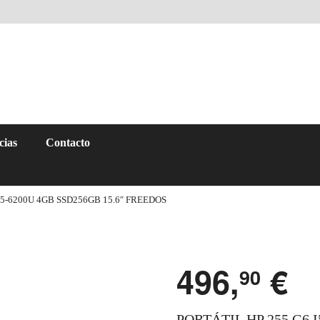
cias
Contacto
I5-6200U 4GB SSD256GB 15.6″ FREEDOS
496,
€
90
PORTÁTIL HP 255 G6 I