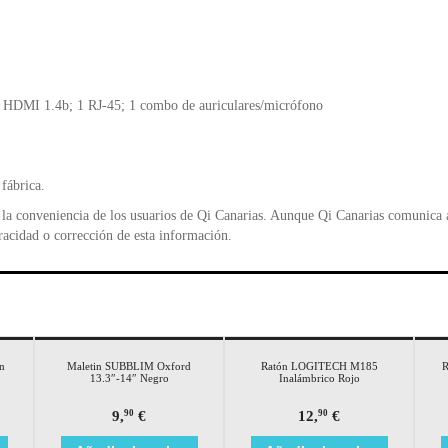
 1 HDMI 1.4b; 1 RJ-45; 1 combo de auriculares/micrófono
 fábrica.
la conveniencia de los usuarios de Qi Canarias. Aunque Qi Canarias comunica al
racidad o corrección de esta información.
n
Maletin SUBBLIM Oxford
Ratón LOGITECH M185
R
13.3″-14″ Negro
Inalámbrico Rojo
9,
€
12,
€
90
90