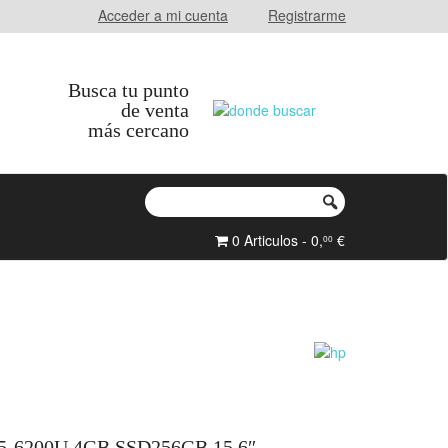
Acceder a mi cuenta
Registrarme
Busca tu punto
de venta
más cercano
0 Articulos - 0,
€
00
5-6200U 4GB SSD256GB 15.6″