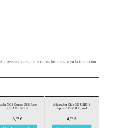
 proveedor cualquier error en los datos, o en la traducción
atón NGS Óptico USB Rojo
Adaptador Club 3D USB3.1
(FLAME RED)
Tipo-C/USB3.0 Tipo-A
3,
€
4,
€
90
90