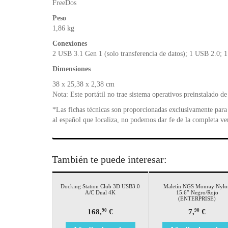
FreeDos
Peso
1,86 kg
Conexiones
2 USB 3.1 Gen 1 (solo transferencia de datos); 1 USB 2.0;
Dimensiones
38 x 25,38 x 2,38 cm
Nota: Este portátil no trae sistema operativos preinstalado de
*Las fichas técnicas son proporcionadas exclusivamente para 
al español que localiza, no podemos dar fe de la completa ve
También te puede interesar:
Docking Station Club 3D USB3.0
Maletín NGS Monray Nylo
A/C Dual 4K
15.6″ Negro/Rojo
(ENTERPRISE)
168,
€
7,
€
90
90