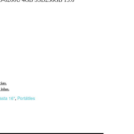
cias.
islas.
asta 16"
,
Portátiles
r
n
F