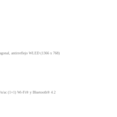
o
p
n
o
p
d
k
y
agonal, antirreflejo WLED (1366 x 768)
/n/ac (1×1) Wi-Fi® y Bluetooth® 4.2