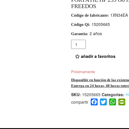
FREEDOS
1XN34EA
Código de fabricante:
15205665
Código Qi:
2 años
Garantía:
Cantidad
añadir a favoritos
Próximamente
Disponible en función de las existen
Entrega en 24 horas, 48 horas entre 
SKU:
15205665
Categorías:
H
F
T
W
P
a
wi
h
i
c
tt
at
t
e
er
s
ri
b
A
e