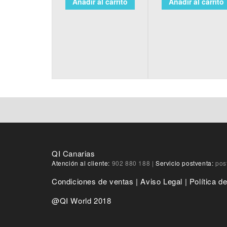
Añadir al carrito
Añadir al carrito
QI Canarias
Atención al cliente:
902 880 188
|
Servicio postventa:
pos
Condiciones de ventas
|
Aviso Legal
|
Política d
@QI World 2018