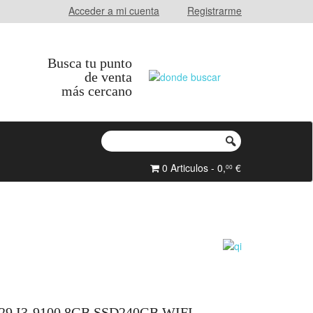
Acceder a mi cuenta
Registrarme
Busca tu punto
de venta
más cercano
0 Articulos - 0,
€
00
29 I3-9100 8GB SSD240GB WIFI