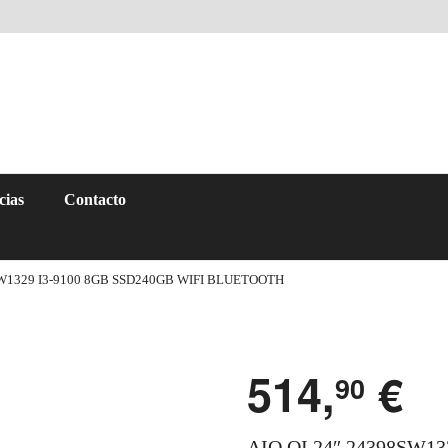
cias
Contacto
SW1329 I3-9100 8GB SSD240GB WIFI BLUETOOTH
514,
€
90
AIO QI 24″ 24398SW13