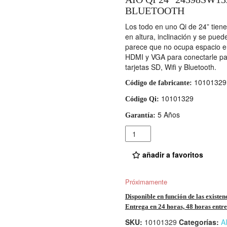
BLUETOOTH
Los todo en uno Qi de 24” tiene
en altura, inclinación y se pued
parece que no ocupa espacio en 
HDMI y VGA para conectarle pan
tarjetas SD, Wifi y Bluetooth.
10101329
Código de fabricante:
10101329
Código Qi:
5 Años
Garantía:
Cantidad
añadir a favoritos
Próximamente
Disponible en función de las existen
Entrega en 24 horas, 48 horas entre 
SKU:
10101329
Categorías:
A