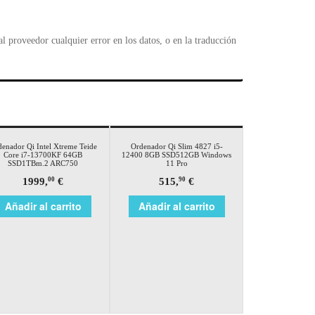
 proveedor cualquier error en los datos, o en la traducción
enador Qi Intel Xtreme Teide
Ordenador Qi Slim 4827 i5-
Core i7-13700KF 64GB
12400 8GB SSD512GB Windows
SSD1TBm.2 ARC750
11 Pro
1999,
€
515,
€
00
90
Añadir al carrito
Añadir al carrito