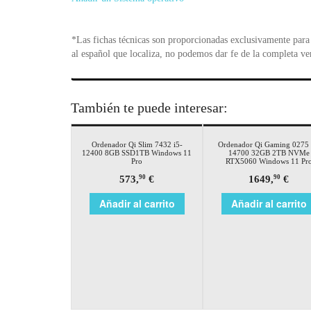
*Las fichas técnicas son proporcionadas exclusivamente para 
al español que localiza, no podemos dar fe de la completa ve
También te puede interesar:
Ordenador Qi Slim 7432 i5-
Ordenador Qi Gaming 0275 
12400 8GB SSD1TB Windows 11
14700 32GB 2TB NVMe
Pro
RTX5060 Windows 11 Pr
573,
€
1649,
€
90
90
Añadir al carrito
Añadir al carrito