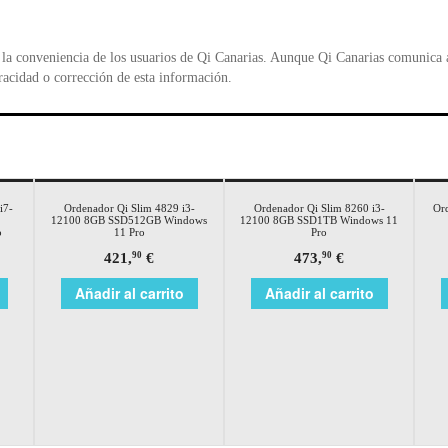
la conveniencia de los usuarios de Qi Canarias. Aunque Qi Canarias comunica al
racidad o corrección de esta información.
i7-
Ordenador Qi Slim 4829 i3-
Ordenador Qi Slim 8260 i3-
Ord
12100 8GB SSD512GB Windows
12100 8GB SSD1TB Windows 11
o
11 Pro
Pro
421,
€
473,
€
90
90
Añadir al carrito
Añadir al carrito