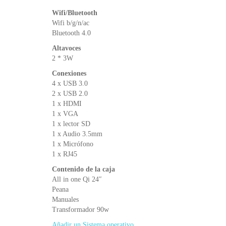
Wifi/Bluetooth
Wifi b/g/n/ac
Bluetooth 4.0
Altavoces
2 * 3W
Conexiones
4 x USB 3.0
2 x USB 2.0
1 x HDMI
1 x VGA
1 x lector SD
1 x Audio 3.5mm
1 x Micrófono
1 x RJ45
Contenido de la caja
All in one Qi 24″
Peana
Manuales
Transformador 90w
Añadir un Sistema operativo