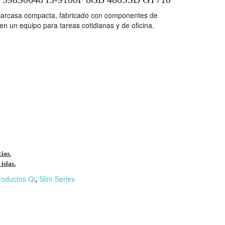
arcasa compacta, fabricado con componentes de
en un equipo para tareas cotidianas y de oficina.
cias.
islas.
roductos Qi
,
Slim Series
r
n
F