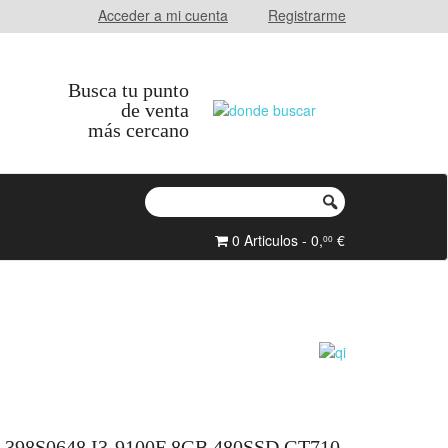
Acceder a mi cuenta
Registrarme
Busca tu punto
de venta
más cercano
0 Articulos - 0,
€
00
98S0648 I3-9100F 8GB 480SSD GT710