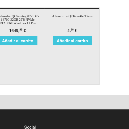
denador Qi Gaming 0275 i7-
Alfombrilla Qi Tenerife Titans
14700 32GB 2TB NVMe
RTX5060 Windows 11 Pro
1649,
€
4,
€
90
90
Añadir al carrito
Añadir al carrito
Social