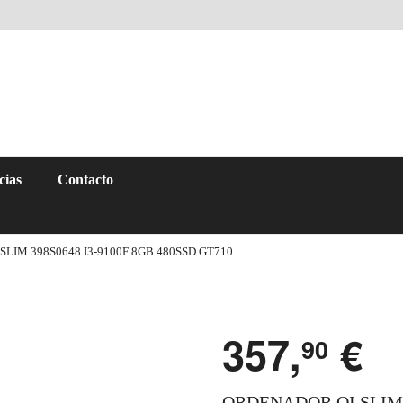
cias
Contacto
LIM 398S0648 I3-9100F 8GB 480SSD GT710
357,
€
90
ORDENADOR QI SLIM 3