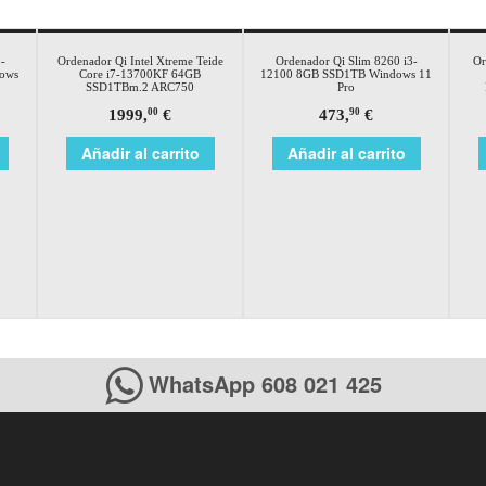
-
Ordenador Qi Intel Xtreme Teide
Ordenador Qi Slim 8260 i3-
Or
ows
Core i7-13700KF 64GB
12100 8GB SSD1TB Windows 11
SSD1TBm.2 ARC750
Pro
1999,
€
473,
€
00
90
Añadir al carrito
Añadir al carrito
WhatsApp 608 021 425