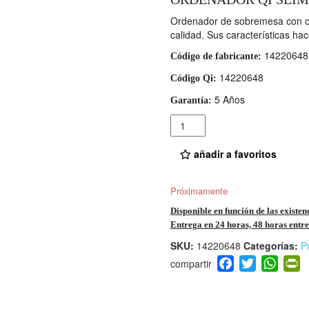
Ordenador de sobremesa con c
calidad. Sus características hac
14220648
Código de fabricante:
14220648
Código Qi:
5 Años
Garantía:
Cantidad
añadir a favoritos
Próximamente
Disponible en función de las existen
Entrega en 24 horas, 48 horas entre 
SKU:
14220648
Categorías:
P
F
T
W
P
a
wi
h
i
c
tt
at
t