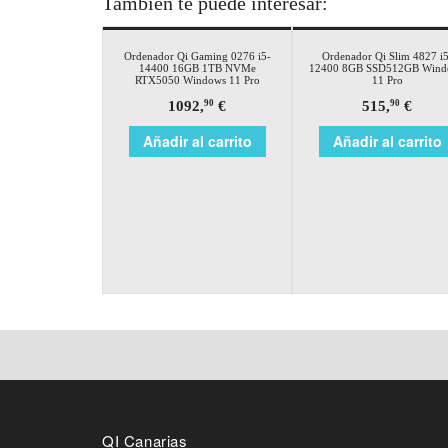
También te puede interesar:
Ordenador Qi Gaming 0276 i5-
Ordenador Qi Slim 4827 i5
14400 16GB 1TB NVMe
12400 8GB SSD512GB Wind
RTX5050 Windows 11 Pro
11 Pro
1092,
€
515,
€
90
90
Añadir al carrito
Añadir al carrito
QI Canarias