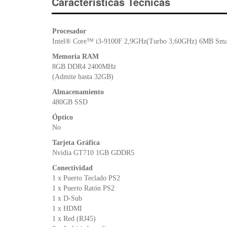
Características Técnicas
Procesador
Intel® Core™ i3-9100F 2,9GHz(Turbo 3,60GHz) 6MB Sma
Memoria RAM
8GB DDR4 2400MHz
(Admite hasta 32GB)
Almacenamiento
480GB SSD
Óptico
No
Tarjeta Gráfica
Nvidia GT710 1GB GDDR5
Conectividad
1 x Puerto Teclado PS2
1 x Puerto Ratón PS2
1 x D-Sub
1 x HDMI
1 x Red (RJ45)