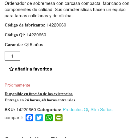
Ordenador de sobremesa con carcasa compacta, fabricado con
componentes de calidad. Sus características hacen un equipo
para tareas cotidianas y de oficina.
14220660
Código de fabricante:
14220660
Código Qi:
Qi 5 años
Garantía:
Cantidad
añadir a favoritos
Próximamente
Disponible en función de las existencias.
Entrega en 24 horas, 48 horas entre islas.
SKU:
14220660
Categorías:
Productos Qi
,
Slim Series
F
T
W
Pr
a
wi
h
in
c
tt
at
tF