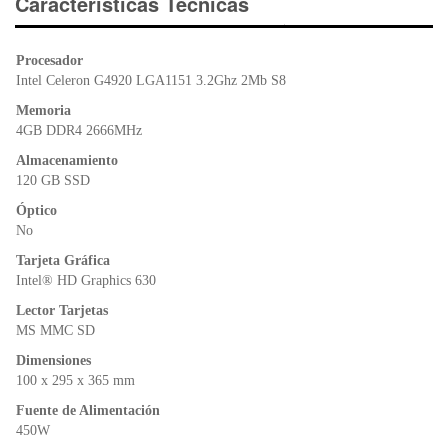
e
er
s
ri
Características Técnicas
b
A
e
o
p
n
Procesador
o
p
dl
Intel Celeron G4920 LGA1151 3.2Ghz 2Mb S8
k
y
Memoria
4GB DDR4 2666MHz
Almacenamiento
120 GB SSD
Óptico
No
Tarjeta Gráfica
Intel® HD Graphics 630
Lector Tarjetas
MS MMC SD
Dimensiones
100 x 295 x 365 mm
Fuente de Alimentación
450W