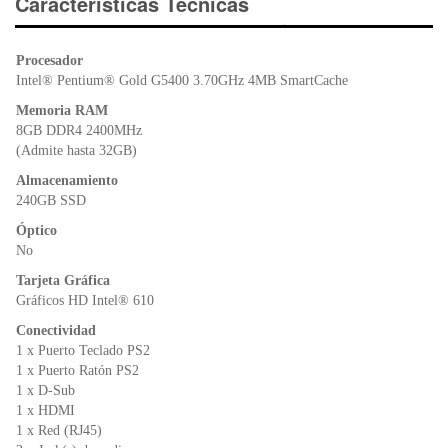
e
er
s
ri
Características Técnicas
b
A
e
o
p
n
Procesador
o
p
dl
Intel® Pentium® Gold G5400 3.70GHz 4MB SmartCache
k
y
Memoria RAM
8GB DDR4 2400MHz
(Admite hasta 32GB)
Almacenamiento
240GB SSD
Óptico
No
Tarjeta Gráfica
Gráficos HD Intel® 610
Conectividad
1 x Puerto Teclado PS2
1 x Puerto Ratón PS2
1 x D-Sub
1 x HDMI
1 x Red (RJ45)