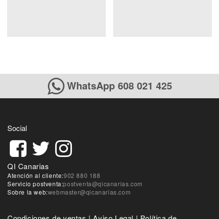
WhatsApp 608 021 425
Social
QI Canarias
Atención al cliente:
902 880 188
Servicio postventa:
postventa@qicanarias.com
Sobre la web:
webmaster@qicanarias.com
Condiciones de ventas
|
Aviso Legal
|
Política de