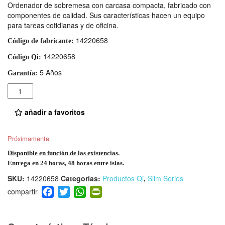
Ordenador de sobremesa con carcasa compacta, fabricado con
componentes de calidad. Sus características hacen un equipo
para tareas cotidianas y de oficina.
14220658
Código de fabricante:
14220658
Código Qi:
5 Años
Garantía:
Cantidad
añadir a favoritos
Próximamente
Disponible en función de las existencias.
Entrega en 24 horas, 48 horas entre islas.
SKU:
14220658
Categorías:
Productos Qi
,
Slim Series
F
T
W
Pr
a
wi
h
in
c
tt
at
tF