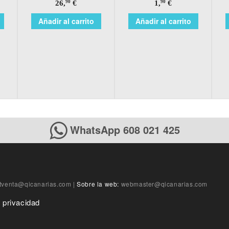
26,
€
1,
€
90
90
Añadir al carrito
Añadir al carrito
WhatsApp 608 021 425
tventa@qicanarias.com
|
Sobre la web:
webmaster@qicanarias.com
e privacidad