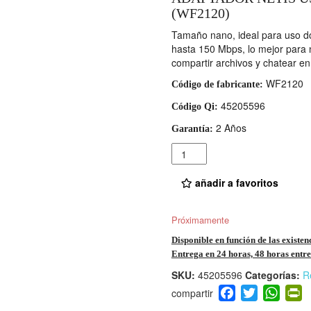
(WF2120)
Tamaño nano, ideal para uso do
hasta 150 Mbps, lo mejor para n
compartir archivos y chatear en
WF2120
Código de fabricante:
45205596
Código Qi:
2 Años
Garantía:
Cantidad
añadir a favoritos
Próximamente
Disponible en función de las existen
Entrega en 24 horas, 48 horas entre 
SKU:
45205596
Categorías:
R
F
T
W
P
a
wi
h
i