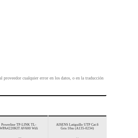
 proveedor cualquier error en los datos, o en la traducción
Powerline TP-LINK TL-
AISENS Latiguillo UTP Cat.6
WPA4220KIT AV600 Wifi
Gris 10m (A135-0234)