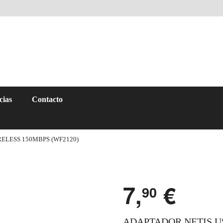
cias
Contacto
RELESS 150MBPS (WF2120)
7,
€
90
ADAPTADOR NETIS U