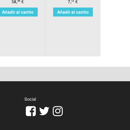
58,
€
7,
€
90
11
Añadir al carrito
Añadir al carrito
Social