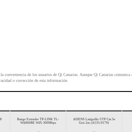
la conveniencia de los usuarios de Qi Canarias. Aunque Qi Canarias comunica al
racidad o corrección de esta información.
8
Range Extender TP-LINK TL-
AISENS Latiguillo UTP Cat.5e
WA860RE WiFi 300Mbps
Gris 2m (A133-0179)