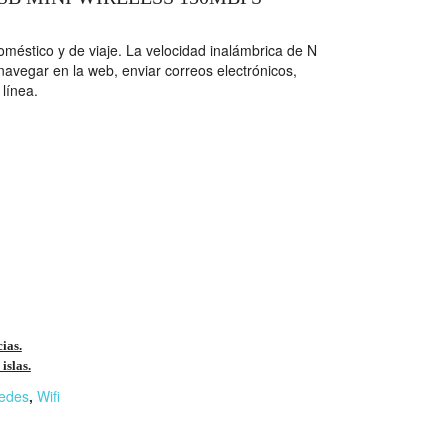
méstico y de viaje. La velocidad inalámbrica de N
avegar en la web, enviar correos electrónicos,
 línea.
cias.
islas.
edes
,
Wifi
r
n