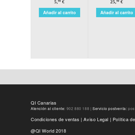
5,
€
25,
€
90
90
Añadir al carrito
Añadir al carrito
QI Canarias
Atención al cliente:
902 880 188
|
Servicio postventa:
pos
Condiciones de ventas
|
Aviso Legal
|
Política d
@QI World 2018