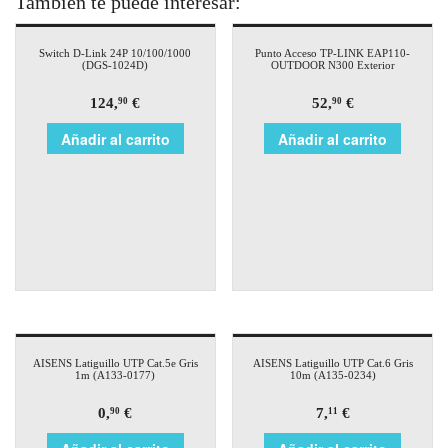
También te puede interesar:
Switch D-Link 24P 10/100/1000
Punto Acceso TP-LINK EAP110-
(DGS-1024D)
OUTDOOR N300 Exterior
124,
€
52,
€
90
90
Añadir al carrito
Añadir al carrito
AISENS Latiguillo UTP Cat.5e Gris
AISENS Latiguillo UTP Cat.6 Gris
1m (A133-0177)
10m (A135-0234)
0,
€
7,
€
90
11