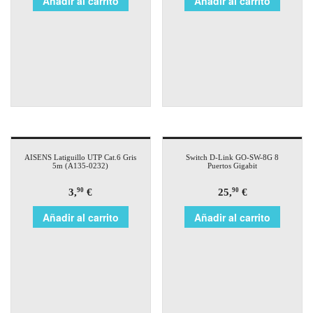
Añadir al carrito
Añadir al carrito
AISENS Latiguillo UTP Cat.6 Gris
Switch D-Link GO-SW-8G 8
5m (A135-0232)
Puertos Gigabit
3,
€
25,
€
90
90
Añadir al carrito
Añadir al carrito