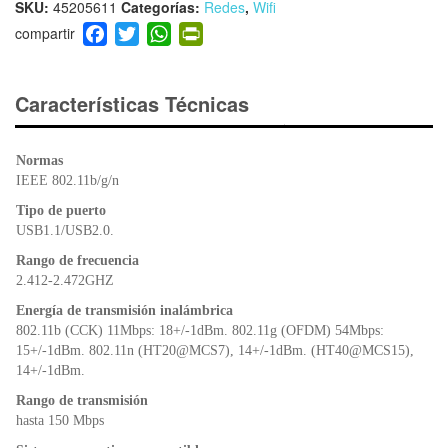
SKU:
45205611
Categorías:
Redes
,
Wifi
F
T
W
Pr
a
wi
h
in
c
tt
at
tF
e
er
s
ri
Características Técnicas
b
A
e
o
p
n
Normas
o
p
dl
IEEE 802.11b/g/n
k
y
Tipo de puerto
USB1.1/USB2.0.
Rango de frecuencia
2.412-2.472GHZ
Energía de transmisión inalámbrica
802.11b (CCK) 11Mbps: 18+/-1dBm. 802.11g (OFDM) 54Mbps:
15+/-1dBm. 802.11n (HT20@MCS7), 14+/-1dBm. (HT40@MCS15),
14+/-1dBm.
Rango de transmisión
hasta 150 Mbps