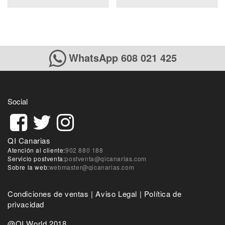
WhatsApp 608 021 425
Social
QI Canarias
Atención al cliente:
902 880 188
Servicio postventa:
postventa@qicanarias.com
Sobre la web:
webmaster@qicanarias.com
Condiciones de ventas
|
Aviso Legal
|
Política de
privacidad
@QI World 2018