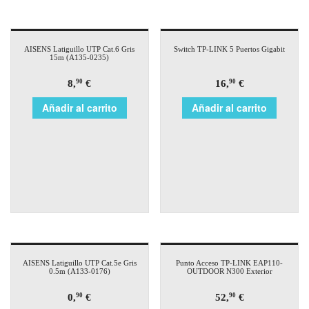
AISENS Latiguillo UTP Cat.6 Gris
Switch TP-LINK 5 Puertos Gigabit
15m (A135-0235)
8,
€
16,
€
90
90
Añadir al carrito
Añadir al carrito
AISENS Latiguillo UTP Cat.5e Gris
Punto Acceso TP-LINK EAP110-
0.5m (A133-0176)
OUTDOOR N300 Exterior
0,
€
52,
€
90
90