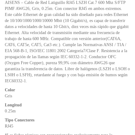
o
p
dl
AISENS – Cable de Red Latiguillo RJ45 LSZH Cat.7 600 Mhz S/FTP
k
y
PIMF AWG26, Gris, 0.25m. Con conector RJ45 en ambos extremos.
Este cable Ethernet de gran calidad ha sido diseñado para redes Ethernet
de 10/100/1000/1000/10000 Mbit (10 Gigabit/s), es capaz de transferir
datos a velocidades de hasta 10 Gbit/s, diez veces más rápido que gigabit
Ethernet. Alta velocidad de transmisión mediante una frecuencia de
trabajo de hasta 600 MHz. Compatible con versión anterior(CAT6A,
CAT6, CAT5e, CAT5, Cat3 etc.). Cumple las Normativas ANSI / TIA /
EIA 568-B-1, ISO/IEC 11801:2002 Categoría7/Clase F. Resistencia a la
propagación de las llamas según IEC 60332-1-2. Conductor OFC
(Oxygen Free Copper), pureza 99,9% con diámetro AWG26 que
garantiza la transferencia de datos. Libre de halógenos (LSZH o LSOH o
LS0H o LSFH), retardante al fuego y con baja emisión de humos según
IEC60332-1.
Color
Gris
Longitud
0.25m
Tipo Conectores
RJ45