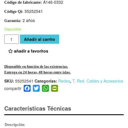
A146-0332
Código de fabricante:
55252541
Código Qi:
2 años
Garantía:
Disponible
Cantidad
Añadir al carrito
añadir a favoritos
Disponible en función de las existencias.
Entrega en 24 horas, 48 horas entre islas.
SKU:
55252541
Categorías:
Redes
,
T. Red, Cables y Accesorios
F
T
W
Pr
a
wi
h
in
c
tt
at
tF
e
er
s
ri
Características Técnicas
b
A
e
o
p
n
Descripción