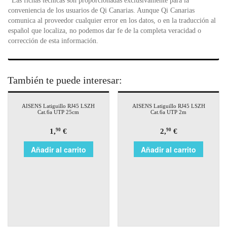
*Las fichas técnicas son proporcionadas exclusivamente para la
conveniencia de los usuarios de Qi Canarias. Aunque Qi Canarias
comunica al proveedor cualquier error en los datos, o en la traducción al
español que localiza, no podemos dar fe de la completa veracidad o
corrección de esta información.
También te puede interesar:
AISENS Latiguillo RJ45 LSZH
AISENS Latiguillo RJ45 LSZH
Cat.6a UTP 25cm
Cat.6a UTP 2m
1,
€
2,
€
90
90
Añadir al carrito
Añadir al carrito