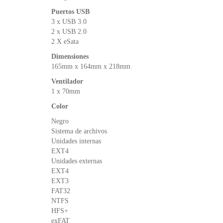
Puertos USB
3 x USB 3.0
2 x USB 2.0
2 X eSata
Dimensiones
165mm x 164mm x 218mm
Ventilador
1 x 70mm
Color
Negro
Sistema de archivos
Unidades internas
EXT4
Unidades externas
EXT4
EXT3
FAT32
NTFS
HFS+
exFAT