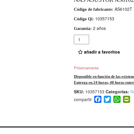
AS6102T
Código de fabricante:
10357153
Código Qi:
2 años
Garantía:
Cantidad
añadir a favoritos
Próximamente
Disponible en función de las existen
Entrega en 24 horas, 48 horas entre 
SKU:
10357153
Categorías:
N
F
T
W
P
a
wi
h
i
c
tt
at
t
e
er
s
ri
b
A
e