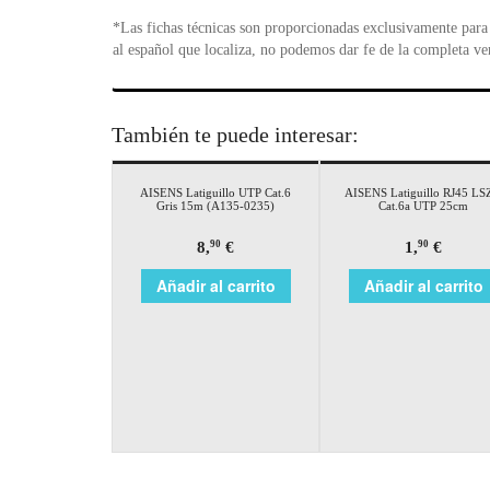
*Las fichas técnicas son proporcionadas exclusivamente para 
al español que localiza, no podemos dar fe de la completa ve
También te puede interesar:
AISENS Latiguillo UTP Cat.6
AISENS Latiguillo RJ45 L
Gris 15m (A135-0235)
Cat.6a UTP 25cm
8,
€
1,
€
90
90
Añadir al carrito
Añadir al carrito