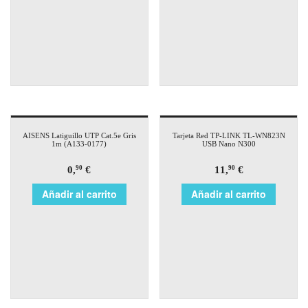
AISENS Latiguillo UTP Cat.5e Gris
Tarjeta Red TP-LINK TL-WN823N
1m (A133-0177)
USB Nano N300
0,
€
11,
€
90
90
Añadir al carrito
Añadir al carrito