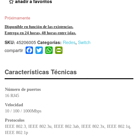
añadir a favoritos
Próximamente
Disponible en función de las existencias.
Entrega en 24 horas, 48 horas entre islas.
SKU:
45206005
Categorías:
Redes
,
Switch
F
T
W
Pr
a
wi
h
in
c
tt
at
tF
e
er
s
ri
Características Técnicas
b
A
e
o
p
n
Número de puertos
o
p
dl
16 RJ45
k
y
Velocidad
10 / 100 / 1000Mbps
Protocolos
IEEE 802.3, IEEE 802.3u, IEEE 802.3ab, IEEE 802.3x, IEEE 802.1q,
IEEE 802.1p