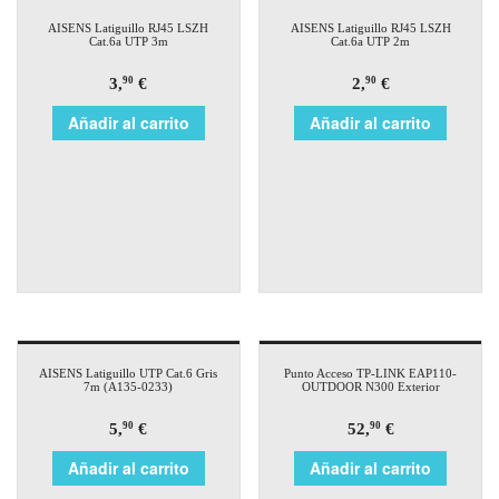
AISENS Latiguillo RJ45 LSZH
AISENS Latiguillo RJ45 LSZH
Cat.6a UTP 3m
Cat.6a UTP 2m
3,
€
2,
€
90
90
Añadir al carrito
Añadir al carrito
AISENS Latiguillo UTP Cat.6 Gris
Punto Acceso TP-LINK EAP110-
7m (A135-0233)
OUTDOOR N300 Exterior
5,
€
52,
€
90
90
Añadir al carrito
Añadir al carrito