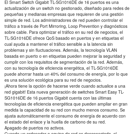
El Smart Switch Gigabit TL-SG1016DE de 16 puertos es una
actualización de un switch no gestionado, diseñado para redes de
pequeñas y medianas empresas que requieren de una gestión
simple de red. Los administradores de red pueden controlar el
tráfico a través de Port Mirroring, Loop Prevention y diagnósticos
sobre cable. Para optimizar el tráfico en su red de negocios, el
TL-SG1016DE ofrece QoS basado en puertos y en etiquetas el
cual ayuda a mantener el tráfico sensible a la latencia sin
problemas y sin fluctuaciones. Además, la tecnología VLAN
basada en puerto o en etiquetas pueden mejorar la seguridad y
cumplir con los requisitos de segmentación de la red. Además,
con su tecnología de eficiencia energética, el TL-SG1016DE
puede ahorrar hasta un 40% del consumo de energía, por lo que
es una solución ecológica para su red de negocios.
¡Ahora tiene la opción de hacerse verde cuando actualice a una
red gigabit! Esta nueva generación de switches Smart Easy TL-
SG1016DE de 16 puertos Gigabit cuenta con las últimas
tecnologías de eficiencia energética que pueden ampliar en gran
medida la capacidad de su red con mucho menos consumo. Se
ajusta automáticamente el consumo de energía de acuerdo con
el estado del enlace y la huella de carbono de su red.
Apagado de puertos no activos​.
Cuando un ordenador o equipo de red es desconectado, el