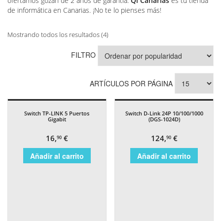
ofertamos gozan de 2 años de garantía.
Qi Canarias
es tu tienda
de informática en Canarias. ¡No te lo pienses más!
Mostrando todos los resultados (4)
FILTRO
ARTÍCULOS POR PÁGINA
Switch TP-LINK 5 Puertos
Switch D-Link 24P 10/100/1000
Gigabit
(DGS-1024D)
16,
€
124,
€
90
90
Añadir al carrito
Añadir al carrito