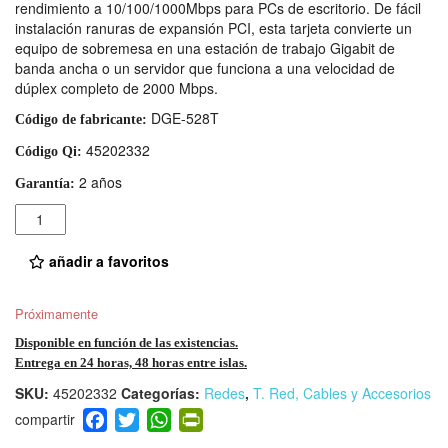
rendimiento a 10/100/1000Mbps para PCs de escritorio. De fácil
instalación ranuras de expansión PCI, esta tarjeta convierte un
equipo de sobremesa en una estación de trabajo Gigabit de
banda ancha o un servidor que funciona a una velocidad de
dúplex completo de 2000 Mbps.
DGE-528T
Código de fabricante:
45202332
Código Qi:
2 años
Garantía:
Cantidad
añadir a favoritos
Próximamente
Disponible en función de las existencias.
Entrega en 24 horas, 48 horas entre islas.
SKU:
45202332
Categorías:
Redes
,
T. Red, Cables y Accesorios
F
T
W
Pr
a
wi
h
in