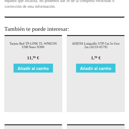
español que localiza, no podemos dar fe de la completa veracidad o
corrección de esta información.
También te puede interesar:
Tarjeta Red TP-LINK TL-WN823N
AISENS Latiguillo UTP Cat.5e Gris
USB Nano N300
2m (A133-0179)
11,
€
1,
€
90
90
Añadir al carrito
Añadir al carrito