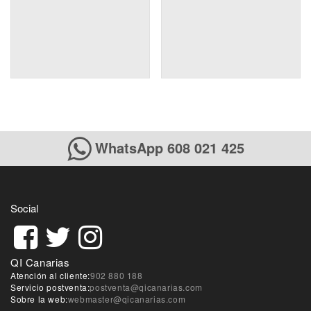
WhatsApp 608 021 425
Social
QI Canarias
Atención al cliente:
902 880 188
Servicio postventa:
postventa@qicanarias.com
Sobre la web:
webmaster@qicanarias.com