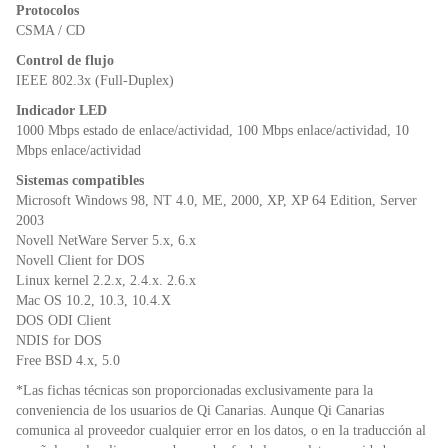
Protocolos
CSMA / CD
Control de flujo
IEEE 802.3x (Full-Duplex)
Indicador LED
1000 Mbps estado de enlace/actividad, 100 Mbps enlace/actividad, 10
Mbps enlace/actividad
Sistemas compatibles
Microsoft Windows 98, NT 4.0, ME, 2000, XP, XP 64 Edition, Server
2003
Novell NetWare Server 5.x, 6.x
Novell Client for DOS
Linux kernel 2.2.x, 2.4.x. 2.6.x
Mac OS 10.2, 10.3, 10.4.X
DOS ODI Client
NDIS for DOS
Free BSD 4.x, 5.0
*Las fichas técnicas son proporcionadas exclusivamente para la
conveniencia de los usuarios de Qi Canarias. Aunque Qi Canarias
comunica al proveedor cualquier error en los datos, o en la traducción al