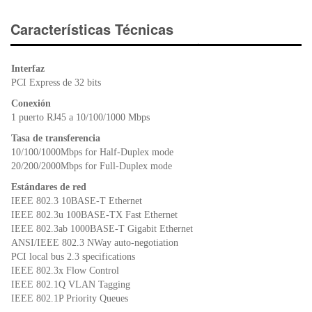
c
tt
at
tF
e
er
s
ri
Características Técnicas
b
A
e
o
p
n
Interfaz
o
p
dl
PCI Express de 32 bits
k
y
Conexión
1 puerto RJ45 a 10/100/1000 Mbps
Tasa de transferencia
10/100/1000Mbps for Half-Duplex mode
20/200/2000Mbps for Full-Duplex mode
Estándares de red
IEEE 802.3 10BASE-T Ethernet
IEEE 802.3u 100BASE-TX Fast Ethernet
IEEE 802.3ab 1000BASE-T Gigabit Ethernet
ANSI/IEEE 802.3 NWay auto-negotiation
PCI local bus 2.3 specifications
IEEE 802.3x Flow Control
IEEE 802.1Q VLAN Tagging
IEEE 802.1P Priority Queues