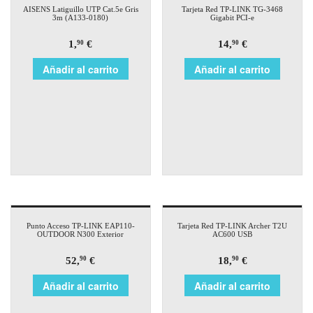
AISENS Latiguillo UTP Cat.5e Gris
Tarjeta Red TP-LINK TG-3468
3m (A133-0180)
Gigabit PCI-e
1,
€
14,
€
90
90
Añadir al carrito
Añadir al carrito
Punto Acceso TP-LINK EAP110-
Tarjeta Red TP-LINK Archer T2U
OUTDOOR N300 Exterior
AC600 USB
52,
€
18,
€
90
90
Añadir al carrito
Añadir al carrito