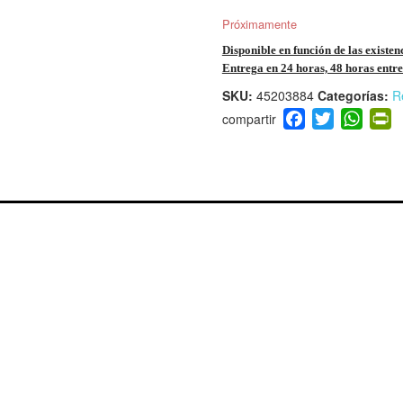
Próximamente
Disponible en función de las existen
Entrega en 24 horas, 48 horas entre 
SKU:
45203884
Categorías:
R
F
T
W
P
a
wi
h
i
c
tt
at
t
e
er
s
ri
b
A
e
o
p
n
o
p
d
k
y