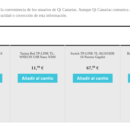
la conveniencia de los usuarios de Qi Canarias. Aunque Qi Canarias comunica al
racidad o corrección de esta información.
.6
Tarjeta Red TP-LINK TL-
Switch TP-LINK TL-SG1016DE
R
WN823N USB Nano N300
16 Puertos Gigabit
11,
€
67,
€
90
90
Añadir al carrito
Añadir al carrito