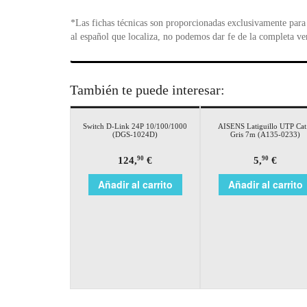
*Las fichas técnicas son proporcionadas exclusivamente para 
al español que localiza, no podemos dar fe de la completa ve
También te puede interesar:
Switch D-Link 24P 10/100/1000
AISENS Latiguillo UTP Cat
(DGS-1024D)
Gris 7m (A135-0233)
124,
€
5,
€
90
90
Añadir al carrito
Añadir al carrito