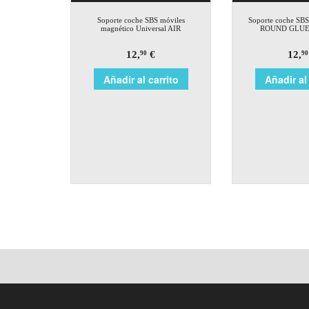
Soporte coche SBS móviles
Soporte coche SB
magnético Universal AIR
ROUND GLUE 
12,
€
12,
90
90
Añadir al carrito
Añadir al 