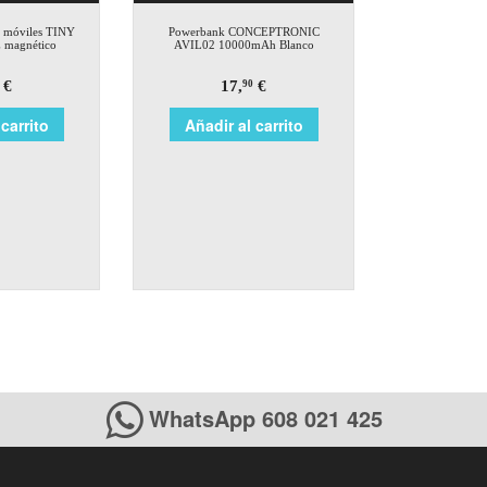
S móviles TINY
Powerbank CONCEPTRONIC
magnético
AVIL02 10000mAh Blanco
€
17,
€
90
carrito
Añadir al carrito
WhatsApp 608 021 425