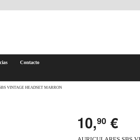
cias
Contacto
SBS VINTAGE HEADSET MARRON
10,
€
90
AURICULARES SBS 