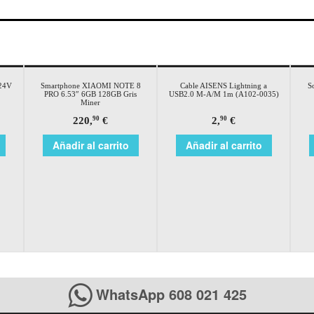
/24V
Smartphone XIAOMI NOTE 8
Cable AISENS Lightning a
S
PRO 6.53″ 6GB 128GB Gris
USB2.0 M-A/M 1m (A102-0035)
Miner
220,
€
2,
€
90
90
Añadir al carrito
Añadir al carrito
WhatsApp 608 021 425