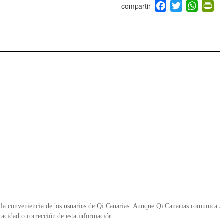
F
T
W
P
a
wi
h
i
c
tt
at
t
e
er
s
ri
b
A
e
o
p
n
o
p
d
k
y
la conveniencia de los usuarios de Qi Canarias. Aunque Qi Canarias comunica al
racidad o corrección de esta información.