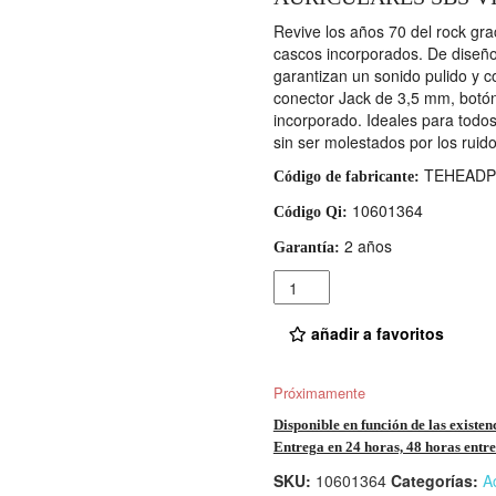
Revive los años 70 del rock gra
cascos incorporados. De diseño 
garantizan un sonido pulido y c
conector Jack de 3,5 mm, botón 
incorporado. Ideales para todo
sin ser molestados por los ruid
TEHEADP
Código de fabricante:
10601364
Código Qi:
2 años
Garantía:
Cantidad
añadir a favoritos
Próximamente
Disponible en función de las existen
Entrega en 24 horas, 48 horas entre 
SKU:
10601364
Categorías:
A