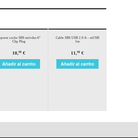
oporte coche SBS móviles 6″
Cable SBS USB 2.0 A – mUSB
Clip Plug
1m
10,
€
11,
€
90
90
Añadir al carrito
Añadir al carrito