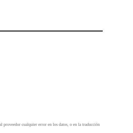
r
n
F
l
 proveedor cualquier error en los datos, o en la traducción