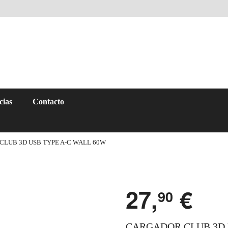
cias
Contacto
CLUB 3D USB TYPE A-C WALL 60W
27,
€
90
CARGADOR CLUB 3D 