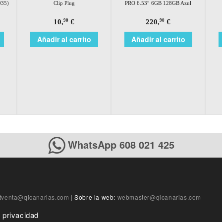
035)
Clip Plug
PRO 6.53″ 6GB 128GB Azul
10,
€
220,
€
90
90
Añadir al carrito
Añadir al carrito
WhatsApp 608 021 425
tventa@qicanarias.com
|
Sobre la web:
webmaster@qicanarias.com
e privacidad