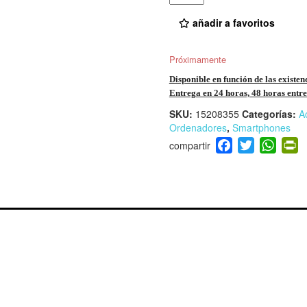
añadir a favoritos
Próximamente
Disponible en función de las existen
Entrega en 24 horas, 48 horas entre 
SKU:
15208355
Categorías:
A
Ordenadores
,
Smartphones
F
T
W
P
a
wi
h
i
c
tt
at
t
e
er
s
ri
b
A
e
o
p
n
o
p
d
k
y