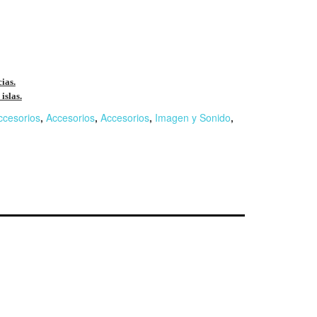
cias.
islas.
ccesorios
,
Accesorios
,
Accesorios
,
Imagen y Sonido
,
r
n
F
l