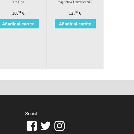
1m Gris
magnético Universal AIR
18,
€
12,
€
90
90
Añadir al carrito
Añadir al carrito
Social