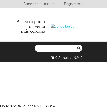
Acceder a mi cuenta
Registrarme
Busca tu punto
de venta
más cercano
0 Articulos - 0,
€
00
USB TYPE A-C WALL 60W