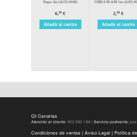
Negro 3m (A132-0168)
USB2.0 M-A/M 1m (A102-0
6,
€
2,
€
90
90
Añadir al carrito
Añadir al carrito
QI Canarias
Atención al cliente:
902 880 188
|
Servicio postventa:
pos
Condiciones de ventas
|
Aviso Legal
|
Política d