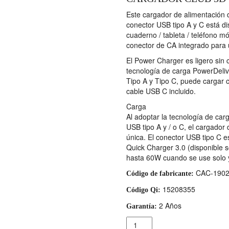
Este cargador de alimentación 
conector USB tipo A y C está d
cuaderno / tableta / teléfono m
conector de CA integrado para 
El Power Charger es ligero sin 
tecnología de carga PowerDelive
Tipo A y Tipo C, puede cargar c
cable USB C incluido.
Carga
Al adoptar la tecnología de carg
USB tipo A y / o C, el cargador
única. El conector USB tipo C e
Quick Charger 3.0 (disponible 
hasta 60W cuando se use solo
CAC-190
Código de fabricante:
15208355
Código Qi:
2 Años
Garantía:
Cantidad