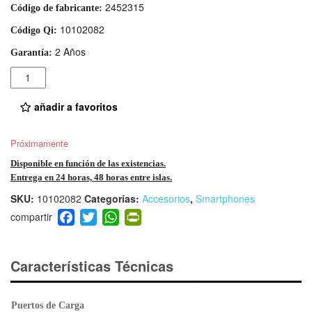
2452315
Código de fabricante:
10102082
Código Qi:
2 Años
Garantía:
Cantidad
añadir a favoritos
Próximamente
Disponible en función de las existencias.
Entrega en 24 horas, 48 horas entre islas.
SKU:
10102082
Categorías:
Accesorios
,
Smartphones
F
T
W
Pr
a
wi
h
in
c
tt
at
tF
e
er
s
ri
Características Técnicas
b
A
e
o
p
n
Puertos de Carga