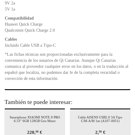
o
p
dl
9V 2a
k
y
5V 1a
Compatibilidad
Huawei Quick Charge
Qualcomm Quick Charge 2.0
Cables
Incluido Cable USB a Tipo-C
*Las fichas técnicas son proporcionadas exclusivamente para la
conveniencia de los usuarios de Qi Canarias. Aunque Qi Canarias
comunica al proveedor cualquier error en los datos, o en la traducción al
español que localiza, no podemos dar fe de la completa veracidad o
corrección de esta información.
También te puede interesar:
Smartphone XIAOMI NOTE 8 PRO
Cable AISENS USB2.0 3A Tipo
6.53″ 6GB 128GB Gris Miner
C/M-A/M 1m (A107-0051)
220,
€
2,
€
90
90