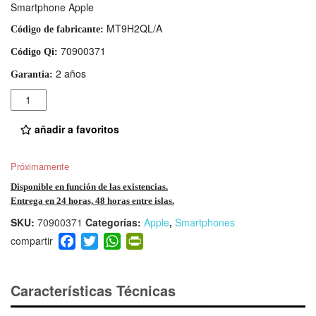
Smartphone Apple
MT9H2QL/A
Código de fabricante:
70900371
Código Qi:
2 años
Garantía:
Cantidad
añadir a favoritos
Próximamente
Disponible en función de las existencias.
Entrega en 24 horas, 48 horas entre islas.
SKU:
70900371
Categorías:
Apple
,
Smartphones
F
T
W
Pr
a
wi
h
in
c
tt
at
tF
e
er
s
ri
Características Técnicas
b
A
e