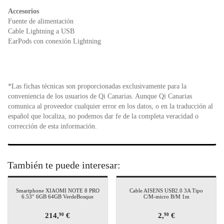
Accesorios
Fuente de alimentación
Cable Lightning a USB
EarPods con conexión Lightning
*Las fichas técnicas son proporcionadas exclusivamente para la
conveniencia de los usuarios de Qi Canarias. Aunque Qi Canarias
comunica al proveedor cualquier error en los datos, o en la traducción al
español que localiza, no podemos dar fe de la completa veracidad o
corrección de esta información.
También te puede interesar:
Smartphone XIAOMI NOTE 8 PRO
Cable AISENS USB2.0 3A Tipo
6.53″ 6GB 64GB VerdeBosque
C/M-micro B/M 1m
214,
€
2,
€
90
90