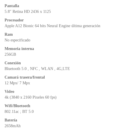
o
p
n
Pantalla
o
p
dl
5.8″ Retina HD 2436 x 1125
k
y
Procesador
Apple A12 Bionic 64 bits Neural Engine última generación
Ram
No especificado
Memoria interna
256GB
Conexión
Bluetooth 5.0 , NFC , WLAN , 4G,LTE
Camará trasera/frontal
12 Mpx/ 7 Mpx
Video
4k (3840 x 2160 Pixeles 60 fps)
Wifi/Bluetooth
802.11ac ; BT 5.0
Batería
2658mAh