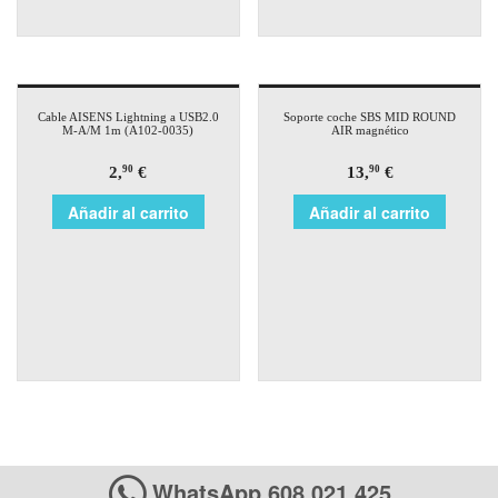
Cable AISENS Lightning a USB2.0
Soporte coche SBS MID ROUND
M-A/M 1m (A102-0035)
AIR magnético
2,
€
13,
€
90
90
Añadir al carrito
Añadir al carrito
WhatsApp 608 021 425