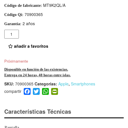
MT9K2QL/A
Código de fabricante:
70900365
Código Qi:
2 años
Garantía:
Cantidad
añadir a favoritos
Próximamente
Disponible en función de las existencias.
Entrega en 24 horas, 48 horas entre islas.
SKU:
70900365
Categorías:
Apple
,
Smartphones
F
T
W
Pr
a
wi
h
in
c
tt
at
tF
e
er
s
ri
Características Técnicas
b
A
e
o
p
n
Pantalla