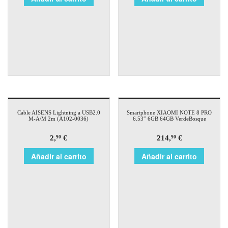
Cable AISENS Lightning a USB2.0
Smartphone XIAOMI NOTE 8 PRO
M-A/M 2m (A102-0036)
6.53″ 6GB 64GB VerdeBosque
2,
€
214,
€
90
90
Añadir al carrito
Añadir al carrito