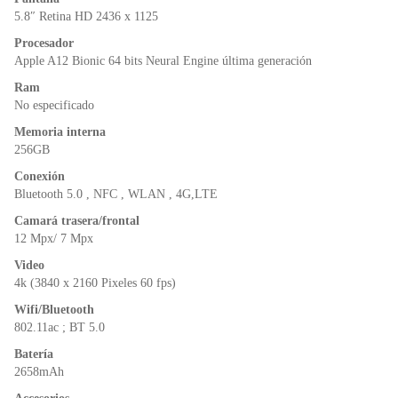
o
p
dl
5.8″ Retina HD 2436 x 1125
k
y
Procesador
Apple A12 Bionic 64 bits Neural Engine última generación
Ram
No especificado
Memoria interna
256GB
Conexión
Bluetooth 5.0 , NFC , WLAN , 4G,LTE
Camará trasera/frontal
12 Mpx/ 7 Mpx
Video
4k (3840 x 2160 Pixeles 60 fps)
Wifi/Bluetooth
802.11ac ; BT 5.0
Batería
2658mAh