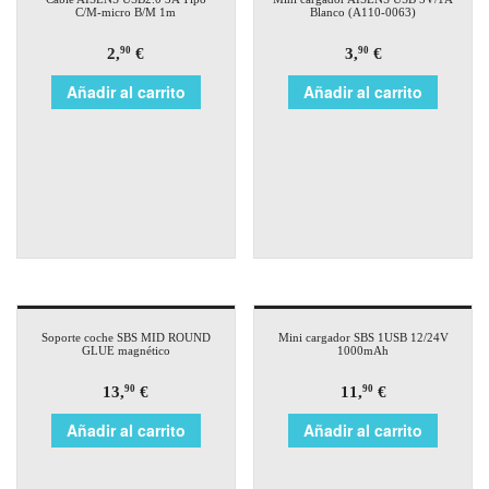
C/M-micro B/M 1m
Blanco (A110-0063)
2,
€
3,
€
90
90
Añadir al carrito
Añadir al carrito
Soporte coche SBS MID ROUND
Mini cargador SBS 1USB 12/24V
GLUE magnético
1000mAh
13,
€
11,
€
90
90
Añadir al carrito
Añadir al carrito