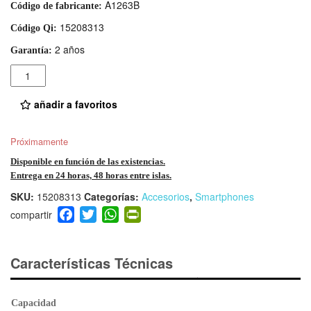
A1263B
Código de fabricante:
15208313
Código Qi:
2 años
Garantía:
Cantidad
añadir a favoritos
Próximamente
Disponible en función de las existencias.
Entrega en 24 horas, 48 horas entre islas.
SKU:
15208313
Categorías:
Accesorios
,
Smartphones
F
T
W
Pr
a
wi
h
in
c
tt
at
tF
e
er
s
ri
Características Técnicas
b
A
e
o
p
n
Capacidad