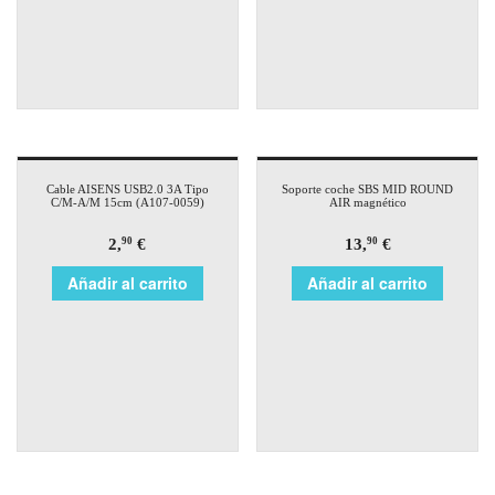
Cable AISENS USB2.0 3A Tipo
Soporte coche SBS MID ROUND
C/M-A/M 15cm (A107-0059)
AIR magnético
2,
€
13,
€
90
90
Añadir al carrito
Añadir al carrito