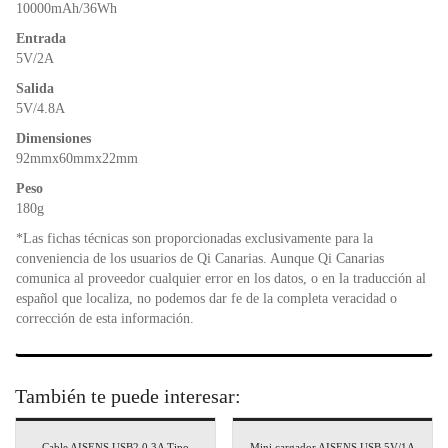
o
p
dl
10000mAh/36Wh
k
y
Entrada
5V/2A
Salida
5V/4.8A
Dimensiones
92mmx60mmx22mm
Peso
180g
*Las fichas técnicas son proporcionadas exclusivamente para la
conveniencia de los usuarios de Qi Canarias. Aunque Qi Canarias
comunica al proveedor cualquier error en los datos, o en la traducción al
español que localiza, no podemos dar fe de la completa veracidad o
corrección de esta información.
También te puede interesar:
Cable AISENS USB2.0 3A Tipo
Mini cargador AISENS USB 5V/1A