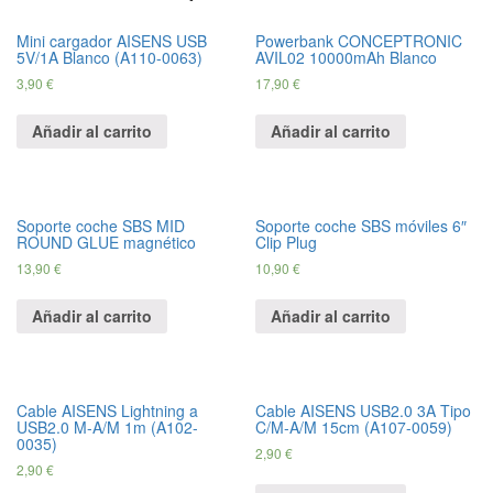
y
Mini cargador AISENS USB
Powerbank CONCEPTRONIC
5V/1A Blanco (A110-0063)
AVIL02 10000mAh Blanco
3,
90
€
17,
90
€
Añadir al carrito
Añadir al carrito
Soporte coche SBS MID
Soporte coche SBS móviles 6″
ROUND GLUE magnético
Clip Plug
13,
90
€
10,
90
€
Añadir al carrito
Añadir al carrito
Cable AISENS Lightning a
Cable AISENS USB2.0 3A Tipo
USB2.0 M-A/M 1m (A102-
C/M-A/M 15cm (A107-0059)
0035)
2,
90
€
2,
90
€