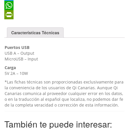
a
T
c
w
W
e
i
h
P
Características Técnicas
b
t
a
r
o
t
t
i
Puertos USB
o
e
s
n
USB A – Output
MicroUSB – Input
k
r
A
t
Carga
p
F
5V 2A – 10W
p
r
*Las fichas técnicas son proporcionadas exclusivamente para
la conveniencia de los usuarios de Qi Canarias. Aunque Qi
i
Canarias comunica al proveedor cualquier error en los datos,
e
o en la traducción al español que localiza, no podemos dar fe
de la completa veracidad o corrección de esta información.
n
d
También te puede interesar:
l